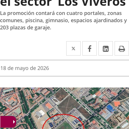
el sector ‘Los Viveros’
La promoción contará con cuatro portales, zonas
comunes, piscina, gimnasio, espacios ajardinados y
203 plazas de garaje.
Twitter
Enlace
Facebook
Enlace
Linke
Enlace
I
a
a
a
una
una
una
Fecha
18 de mayo de 2026
de
aplicación
aplicación
aplica
la
noticia
externa.
externa.
extern