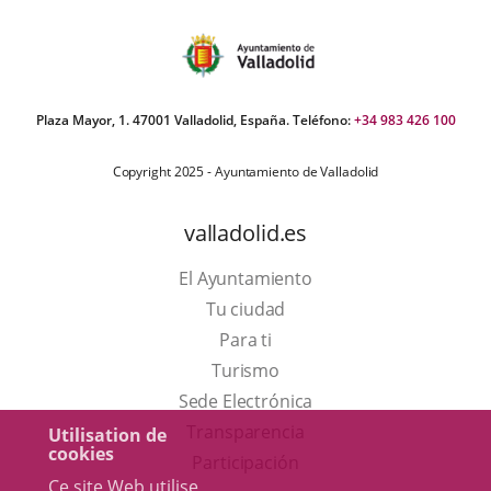
Plaza Mayor, 1. 47001 Valladolid, España. Teléfono:
+34 983 426 100
Copyright 2025 - Ayuntamiento de Valladolid
valladolid.es
El Ayuntamiento
Tu ciudad
Para ti
Este
Turismo
enlace
Enlace
Sede Electrónica
se
a
Transparencia
Utilisation de
cookies
abrirá
una
Participación
Ce site Web utilise