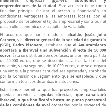
medianas empresas (
pymes
), autónomos y
emprendedores de la ciudad
. Este acuerdo tiene com
finalidad principal facilitar el acceso a financiación en
condiciones ventajosas a las empresas locales, con el
propósito de fortalecer el tejido empresarial y contribuir al
desarrollo económico de la capital de Valladolid.
El acuerdo, que han firmado el
alcalde, Jesús Julio
Carnero
, y el
director general de la sociedad de garantí
(SGR), Pedro Pisonero
, establece que
el Ayuntamient
aportará a Iberaval una subvención directa
de
50.00
euros
. Ésta se distribuirá en dos fases: una primera partida
de 40.000 euros, que se desembolsará tras la firma del
convenio, y una segunda, de 10.000 euros, que se otorgará
una vez que la primera cantidad sea ejecutada y aprobada
por la Comisión de Seguimiento que se establece, y que
conforman técnicos de ambas instituciones.
Este fondo permitirá que los proyectos empresariales
puedan acceder a
ayudas directas, que canalizará
Iberaval, y que bonificarán hasta un punto porcentual
de las comisiones de aval
otorgadas por la sociedad d