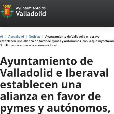
Portal
Saltar al contenido
Web
del
Ayuntamiento
Inicio
Actualidad
Noticias
Ayuntamiento de Valladolid e Iberaval
establecen una alianza en favor de pymes y autónomos, con la que inyectarán
de
3 millones de euros a la economía local
Valladolid
Ayuntamiento de
Valladolid e Iberaval
establecen una
alianza en favor de
pymes y autónomos,