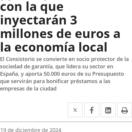
con la que
inyectarán 3
millones de euros a
la economía local
El Consistorio se convierte en socio protector de la
sociedad de garantía, que lidera su sector en
España, y aporta 50.000 euros de su Presupuesto
que servirán para bonificar préstamos a las
empresas de la ciudad
Twitter
Enlace
Facebook
Enlace
Linke
Enlace
I
a
a
a
una
una
una
Fecha
19 de diciembre de 2024