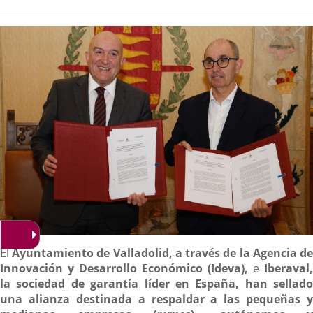
de
aplicación
aplicación
aplica
la
noticia
externa.
externa.
extern
Descripción
El
Ayuntamiento de Valladolid, a través de la Agencia d
Innovación y Desarrollo Económico (Ideva),
e
Iberaval,
la sociedad de garantía líder en España, han sellado
una alianza destinada a respaldar a las pequeñas y