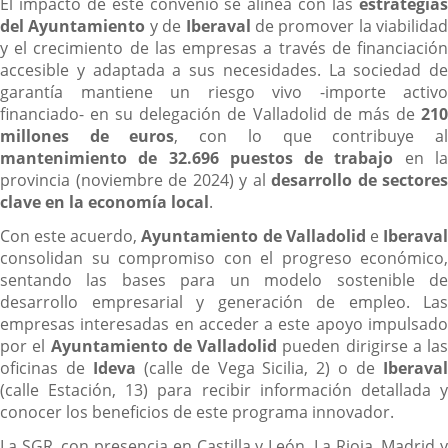
El impacto de este convenio se alinea con las
estrategias
del Ayuntamiento
y de
Iberaval
de promover la viabilidad
y el crecimiento de las empresas a través de financiación
accesible y adaptada a sus necesidades. La sociedad de
garantía mantiene un riesgo vivo -importe activo
financiado- en su delegación de Valladolid de más de
210
millones de euros
, con lo que contribuye a
mantenimiento de 32.696 puestos de trabajo
en l
provincia (noviembre de 2024) y al
desarrollo de sectores
clave en la economía local
.
Con este acuerdo,
Ayuntamiento de Valladolid
e
Iberava
consolidan su compromiso con el progreso económico,
sentando las bases para un modelo sostenible de
desarrollo empresarial y generación de empleo. Las
empresas interesadas en acceder a este apoyo impulsado
por el
Ayuntamiento de Valladolid
pueden dirigirse a las
oficinas de
Ideva
(calle de Vega Sicilia, 2) o de
Iberava
(calle Estación, 13) para recibir información detallada y
conocer los beneficios de este programa innovador.
La SGR, con presencia en Castilla y León, La Rioja, Madrid y