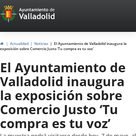
Portal
Saltar al contenido
Web
del
Ayuntamiento
Inicio
Actualidad
Noticias
El Ayuntamiento de Valladolid inaugura la
exposición sobre Comercio Justo ‘Tu compra es tu voz’
de
El Ayuntamiento de
Valladolid
Valladolid inaugura
la exposición sobre
Comercio Justo ‘Tu
compra es tu voz’
La muestra podrá visitarse desde hoy, 7 de mayo, al