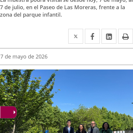
7 de julio, en el Paseo de Las Moreras, frente a la
zona del parque infantil.
Twitter
Enlace
Facebook
Enlace
Linke
Enlace
I
a
a
a
una
una
una
Fecha
7 de mayo de 2026
de
aplicación
aplicación
aplica
la
noticia
externa.
externa.
extern