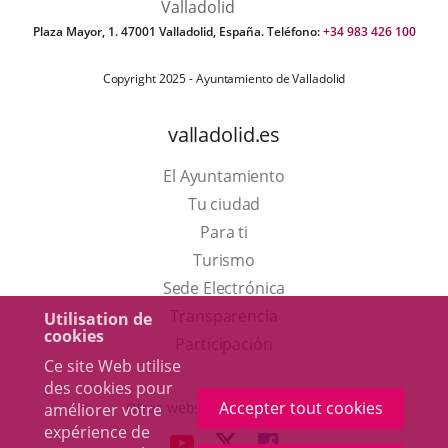
Plaza Mayor, 1. 47001 Valladolid, España. Teléfono:
+34 983 426 100
Copyright 2025 - Ayuntamiento de Valladolid
valladolid.es
El Ayuntamiento
Tu ciudad
Para ti
Este
Turismo
enlace
Enlace
Sede Electrónica
se
a
Transparencia
Utilisation de
cookies
abrirá
una
Participación
Ce site Web utilise
en
aplicación
des cookies pour
una
externa.
Accepter tout cookies
Otras webs del ayuntamiento
améliorer votre
ventana
expérience de
aderSocial
ENLACE
ENLACE
ENLACE