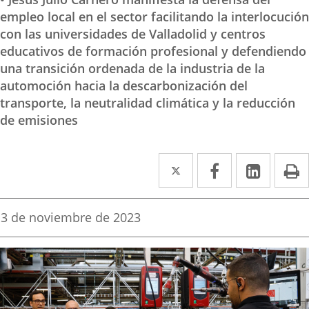
empleo local en el sector facilitando la interlocución
con las universidades de Valladolid y centros
educativos de formación profesional y defendiendo
una transición ordenada de la industria de la
automoción hacia la descarbonización del
transporte, la neutralidad climática y la reducción
de emisiones
Twitter
Enlace
Facebook
Enlace
Linke
Enlace
I
a
a
a
una
una
una
Fecha
3 de noviembre de 2023
de
aplicación
aplicación
aplica
la
noticia
externa.
externa.
extern