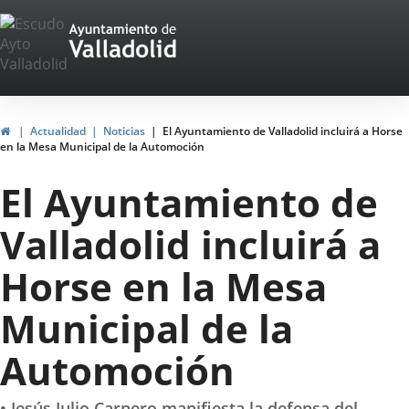
Portal
Saltar al contenido
Web
del
Ayuntamiento
Inicio
Actualidad
Noticias
El Ayuntamiento de Valladolid incluirá a Horse
en la Mesa Municipal de la Automoción
de
El Ayuntamiento de
Valladolid
Valladolid incluirá a
Horse en la Mesa
Municipal de la
Automoción
• Jesús Julio Carnero manifiesta la defensa del