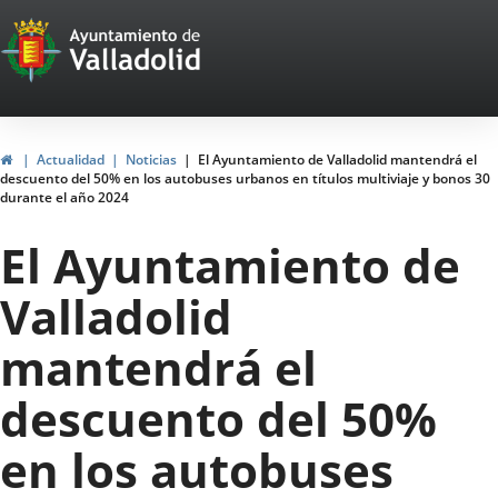
Portal
Saltar al contenido
Web
del
Ayuntamiento
Inicio
Actualidad
Noticias
El Ayuntamiento de Valladolid mantendrá el
descuento del 50% en los autobuses urbanos en títulos multiviaje y bonos 30
de
durante el año 2024
Valladolid
El Ayuntamiento de
Valladolid
mantendrá el
descuento del 50%
en los autobuses