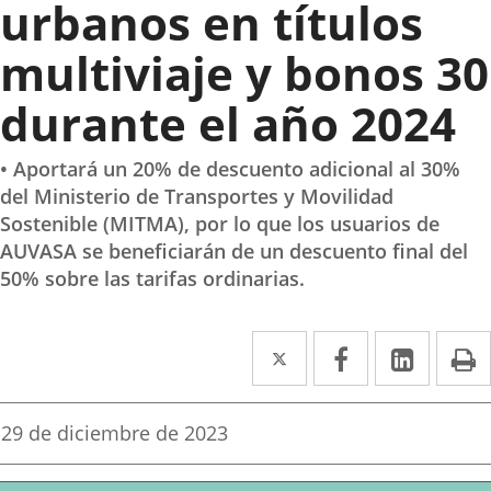
urbanos en títulos
multiviaje y bonos 30
durante el año 2024
• Aportará un 20% de descuento adicional al 30%
del Ministerio de Transportes y Movilidad
Sostenible (MITMA), por lo que los usuarios de
AUVASA se beneficiarán de un descuento final del
50% sobre las tarifas ordinarias.
Twitter
Enlace
Facebook
Enlace
Linke
Enlace
I
a
a
a
una
una
una
Fecha
29 de diciembre de 2023
de
aplicación
aplicación
aplica
la