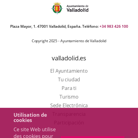
Plaza Mayor, 1. 47001 Valladolid, España. Teléfono:
+34 983 426 100
Copyright 2025 - Ayuntamiento de Valladolid
valladolid.es
El Ayuntamiento
Tu ciudad
Para ti
Este
Turismo
enlace
Enlace
Sede Electrónica
se
a
Transparencia
Utilisation de
cookies
abrirá
una
Participación
Ce site Web utilise
en
aplicación
des cookies pour