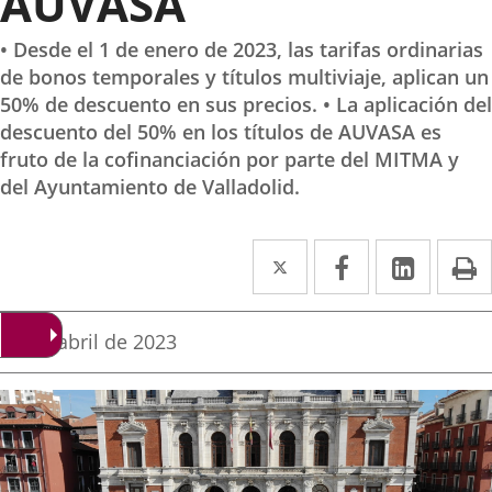
AUVASA
• Desde el 1 de enero de 2023, las tarifas ordinarias
de bonos temporales y títulos multiviaje, aplican un
50% de descuento en sus precios. • La aplicación del
descuento del 50% en los títulos de AUVASA es
fruto de la cofinanciación por parte del MITMA y
del Ayuntamiento de Valladolid.
Twitter
Enlace
Facebook
Enlace
Linke
Enlace
I
a
a
a
una
una
una
Fecha
16 de abril de 2023
de
aplicación
aplicación
aplica
la
noticia
externa.
externa.
extern