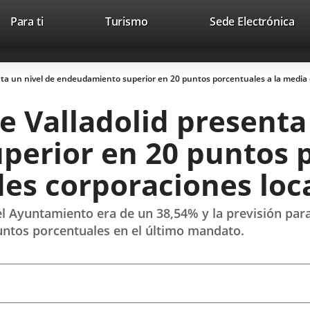
Este
En
Para ti
Turismo
Sede Electrónica
Accesibilidad
Trabaja con nosotros
Contac
enlace
a
se
un
abrirá
apl
nta un nivel de endeudamiento superior en 20 puntos porcentuales a la media 
en
ext
una
 Valladolid presenta
ventana
nueva.
erior en 20 puntos p
des corporaciones loc
el Ayuntamiento era de un 38,54% y la previsión para
ntos porcentuales en el último mandato.