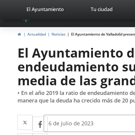
Portal
Saltar al contenido
valladolid.es
El Ayuntamiento
Tu ciudad
avaTop
Web
del
Inicio
Actualidad
Noticias
El Ayuntamiento de Valladolid prese
Ayuntamiento
El Ayuntamiento de
de
endeudamiento sup
Valladolid
media de las gran
• En el año 2019 la ratio de endeudamiento d
manera que la deuda ha crecido más de 20 pu
Twitter
Enlace
Facebook
Enlace
Fecha
6 de julio de 2023
de
a
a
la