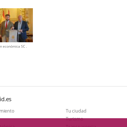
ón económica SC .
id.es
amiento
Tu ciudad
Este
Turismo
Enlace
enlace
trónica
Transparencia