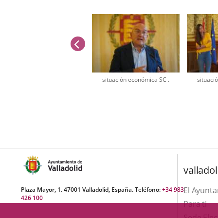
anterior
situación económica SC .
situaci
Número
de
diapositivas:
2
valladol
El Ayunt
Plaza Mayor, 1. 47001 Valladolid, España. Teléfono:
+34 983
426 100
Para ti
Sede Elec