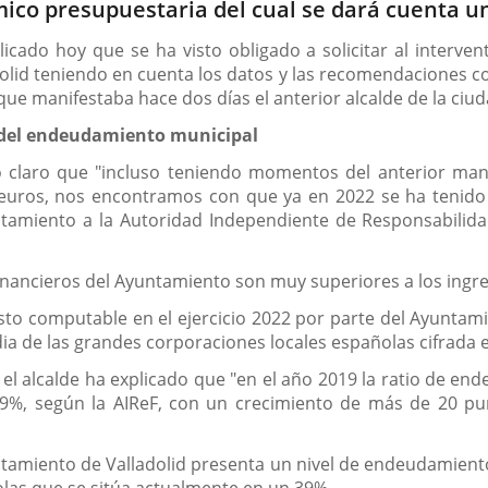
mico presupuestaria del cual se dará cuenta u
xplicado hoy que se ha visto obligado a solicitar al interv
olid teniendo en cuenta los datos y las recomendaciones con
e manifestaba hace dos días el anterior alcalde de la ciud
 y del endeudamiento municipal
o claro que "incluso teniendo momentos del anterior ma
 euros, nos encontramos con que ya en 2022 se ha tenido u
ntamiento a la Autoridad Independiente de Responsabilidad 
inancieros del Ayuntamiento son muy superiores a los ingre
asto computable en el ejercicio 2022 por parte del Ayuntami
ia de las grandes corporaciones locales españolas cifrada 
el alcalde ha explicado que "en el año 2019 la ratio de e
59%, según la AIReF, con un crecimiento de más de 20 p
untamiento de Valladolid presenta un nivel de endeudamient
las que se sitúa actualmente en un 39%.