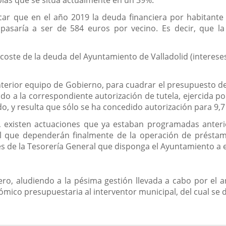
car que en el año 2019 la deuda financiera por habitante
asaría a ser de 584 euros por vecino. Es decir, que la
 coste de la deuda del Ayuntamiento de Valladolid (interese
nterior equipo de Gobierno, para cuadrar el presupuesto d
o a la correspondiente autorización de tutela, ejercida por
o, y resulta que sólo se ha concedido autorización para 9,7
, existen actuaciones que ya estaban programadas anteri
 que dependerán finalmente de la operación de préstamo 
es de la Tesorería General que disponga el Ayuntamiento a e
nero, aludiendo a la pésima gestión llevada a cabo por el 
ómico presupuestaria al interventor municipal, del cual se 