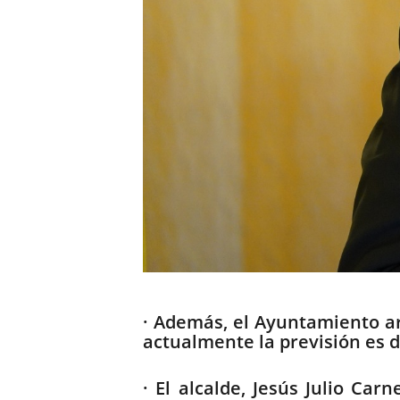
Descripción
· Además, el Ayuntamiento arr
actualmente la previsión es de
· El alcalde, Jesús Julio Car