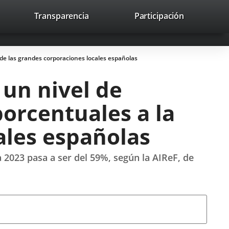
lace
Transparencia
Participación
avaHeaderSocial
Enlace
Enlace
Enlace
Recherche
to
Recherch
a
a
a
a
una
una
una
icación
aplicación
aplicación
aplicación
de las grandes corporaciones locales españolas
erna.
externa.
externa.
externa.
 un nivel de
orcentuales a la
ales españolas
 2023 pasa a ser del 59%, según la AIReF, de