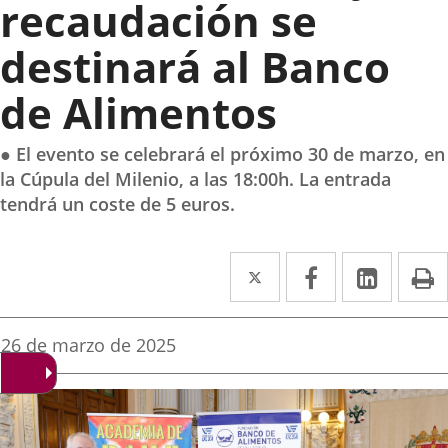
recaudación se
destinará al Banco
de Alimentos
● El evento se celebrará el próximo 30 de marzo, en
la Cúpula del Milenio, a las 18:00h. La entrada
tendrá un coste de 5 euros.
Twitter
Enlace
Facebook
Enlace
Linke
Enlace
I
a
a
a
una
una
una
Fecha
26 de marzo de 2025
de
aplicación
aplicación
aplica
la
noticia
externa.
externa.
extern