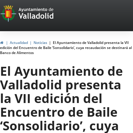
Portal
Saltar al contenido
Web
del
Ayuntamiento
Inicio
Actualidad
Noticias
El Ayuntamiento de Valladolid presenta la VII
edición del Encuentro de Baile ‘Sonsolidario’, cuya recaudación se destinará al
de
Banco de Alimentos
Valladolid
El Ayuntamiento de
Valladolid presenta
la VII edición del
Encuentro de Baile
‘Sonsolidario’, cuya