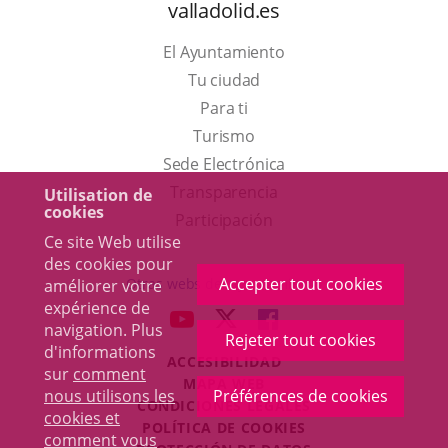
valladolid.es
El Ayuntamiento
Tu ciudad
Para ti
Este
Turismo
enlace
Enlace
Sede Electrónica
se
a
Transparencia
Utilisation de
cookies
abrirá
una
Participación
Ce site Web utilise
en
aplicación
des cookies pour
una
externa.
Accepter tout cookies
Otras webs del ayuntamiento
améliorer votre
ventana
expérience de
aderSocial
ENLACE
ENLACE
ENLACE
navigation. Plus
nueva.
Rejeter tout cookies
A
A
A
d'informations
ACCESIBILIDAD
UNA
UNA
UNA
sur
comment
MAPA WEB
APLICACIÓN
APLICACIÓN
APLICACIÓN
nous utilisons les
Préférences de cookies
r
CONDICIONES LEGALES
EXTERNA.
EXTERNA.
EXTERNA.
cookies et
POLÍTICA DE COOKIES
comment vous