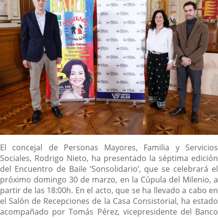
Descripción
El concejal de Personas Mayores, Familia y Servicios
Sociales, Rodrigo Nieto, ha presentado la séptima edición
del Encuentro de Baile ‘Sonsolidario’, que se celebrará el
próximo domingo 30 de marzo, en la Cúpula del Milenio, a
partir de las 18:00h. En el acto, que se ha llevado a cabo en
el Salón de Recepciones de la Casa Consistorial, ha estado
acompañado por Tomás Pérez, vicepresidente del Banco