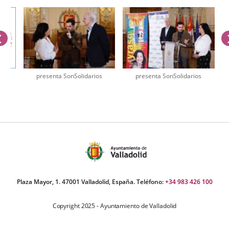
anterior
presenta SonSolidarios
presenta SonSolidarios
úmero
e
apositivas:
Plaza Mayor, 1. 47001 Valladolid, España. Teléfono:
+34 983 426 100
Copyright 2025 - Ayuntamiento de Valladolid