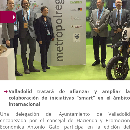
Descripción
Valladolid tratará de afianzar y ampliar la
colaboración de iniciativas "smart" en el ámbito
internacional
Una delegación del Ayuntamiento de Valladolid
encabezada por el concejal de Hacienda y Promoción
Económica Antonio Gato, participa en la edición del