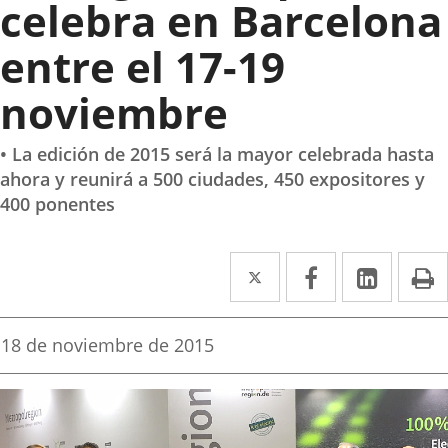
celebra en Barcelona
entre el 17-19
noviembre
• La edición de 2015 será la mayor celebrada hasta
ahora y reunirá a 500 ciudades, 450 expositores y
400 ponentes
Twitter
Enlace
Facebook
Enlace
Linke
Enlace
I
a
a
a
una
una
una
Fecha
18 de noviembre de 2015
de
aplicación
aplicación
aplica
la
noticia
externa.
externa.
extern