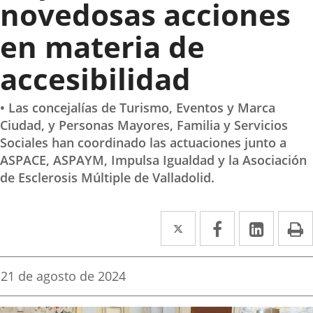
novedosas acciones
en materia de
accesibilidad
• Las concejalías de Turismo, Eventos y Marca
Ciudad, y Personas Mayores, Familia y Servicios
Sociales han coordinado las actuaciones junto a
ASPACE, ASPAYM, Impulsa Igualdad y la Asociación
de Esclerosis Múltiple de Valladolid.
Twitter
Enlace
Facebook
Enlace
Linke
Enlace
I
a
a
a
una
una
una
Fecha
21 de agosto de 2024
de
aplicación
aplicación
aplica
la