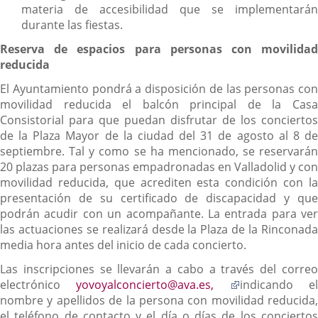
materia de accesibilidad que se implementarán
durante las fiestas.
Reserva de espacios para personas con movilidad
reducida
El Ayuntamiento pondrá a disposición de las personas con
movilidad reducida el balcón principal de la Casa
Consistorial para que puedan disfrutar de los conciertos
de la Plaza Mayor de la ciudad del 31 de agosto al 8 de
septiembre. Tal y como se ha mencionado, se reservarán
20 plazas para personas empadronadas en Valladolid y con
movilidad reducida, que acrediten esta condición con la
presentación de su certificado de discapacidad y que
podrán acudir con un acompañante. La entrada para ver
las actuaciones se realizará desde la Plaza de la Rinconada
media hora antes del inicio de cada concierto.
Las inscripciones se llevarán a cabo a través del correo
Enlace
electrónico
yovoyalconcierto@ava.es,
indicando e
a
nombre y apellidos de la persona con movilidad reducida,
una
el teléfono de contacto y el día o días de los conciertos