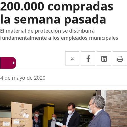
200.000 compradas
la semana pasada
El material de protección se distribuirá
fundamentalmente a los empleados municipales
Twitter
Enlace
Facebook
Enlace
Linke
Enlace
I
a
a
a
una
una
una
Fecha
4 de mayo de 2020
de
aplicación
aplicación
aplica
la
noticia
externa.
externa.
extern