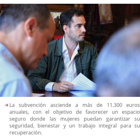
la
noticia
externa.
externa.
extern
Descripción
La subvención asciende a más de 11.300 euros
anuales, con el objetivo de favorecer un espacio
seguro donde las mujeres puedan garantizar su
seguridad, bienestar y un trabajo integral para su
recuperación.