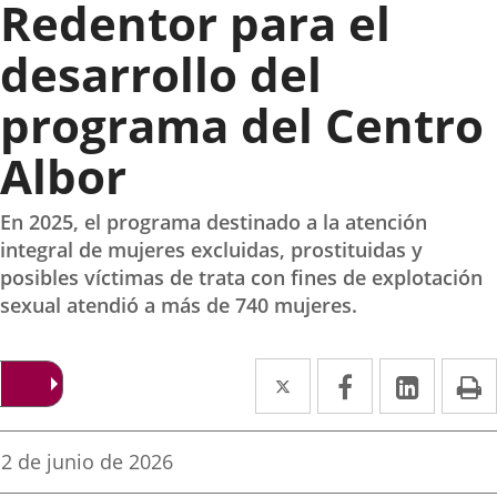
Redentor para el
desarrollo del
programa del Centro
Albor
En 2025, el programa destinado a la atención
integral de mujeres excluidas, prostituidas y
posibles víctimas de trata con fines de explotación
sexual atendió a más de 740 mujeres.
Twitter
Enlace
Facebook
Enlace
Linke
Enlace
I
a
a
a
una
una
una
Fecha
2 de junio de 2026
de
aplicación
aplicación
aplica