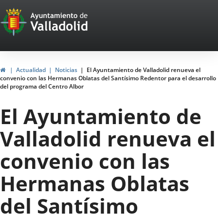
Portal
Saltar al contenido
Web
del
Ayuntamiento
Inicio
Actualidad
Noticias
El Ayuntamiento de Valladolid renueva el
convenio con las Hermanas Oblatas del Santísimo Redentor para el desarrollo
de
del programa del Centro Albor
Valladolid
El Ayuntamiento de
Valladolid renueva el
convenio con las
Hermanas Oblatas
del Santísimo