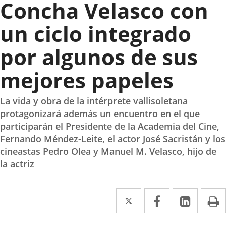
Concha Velasco con
un ciclo integrado
por algunos de sus
mejores papeles
La vida y obra de la intérprete vallisoletana
protagonizará además un encuentro en el que
participarán el Presidente de la Academia del Cine,
Fernando Méndez-Leite, el actor José Sacristán y los
cineastas Pedro Olea y Manuel M. Velasco, hijo de
la actriz
Twitter
Enlace
Facebook
Enlace
Linke
Enlace
I
a
a
a