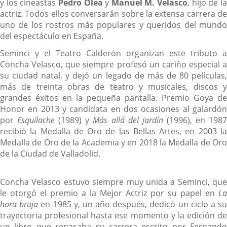
y los cineastas
Pedro Olea
y
Manuel M. Velasco
, hijo de l
actriz. Todos ellos conversarán sobre la extensa carrera de
uno de los rostros más populares y queridos del mundo
del espectáculo en España.
Seminci y el Teatro Calderón organizan este tributo a
Concha Velasco, que siempre profesó un cariño especial a
su ciudad natal, y dejó un legado de más de 80 películas,
más de treinta obras de teatro y musicales, discos y
grandes éxitos en la pequeña pantalla. Premio Goya de
Honor en 2013 y candidata en dos ocasiones al galardón
por
Esquilache
(1989) y
Más allá del jardín
(1996), en 198
recibió la Medalla de Oro de las Bellas Artes, en 2003 la
Medalla de Oro de la Academia y en 2018 la Medalla de Oro
de la Ciudad de Valladolid.
Concha Velasco estuvo siempre muy unida a Seminci, que
le otorgó el premio a la Mejor Actriz por su papel en
La
hora bruja
en 1985 y, un año después, dedicó un ciclo a s
trayectoria profesional hasta ese momento y la edición de
un libro que repasaba su carrera escrito por Fernando