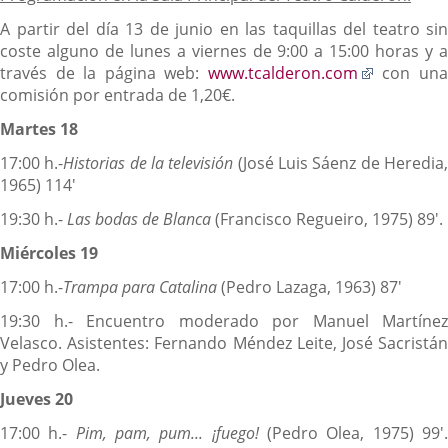
A partir del día 13 de junio en las taquillas del teatro sin
coste alguno de lunes a viernes de 9:00 a 15:00 horas y a
Enlace
través de la página web:
www.tcalderon.com
con un
a
comisión por entrada de 1,20€.
una
Martes 18
aplicació
externa.
17:00 h.-
Historias de la televisión
(José Luis Sáenz de Heredia
1965) 114'
19:30 h.-
Las bodas de Blanca
(Francisco Regueiro, 1975) 89'.
Miércoles 19
17:00 h.-
Trampa para Catalina
(Pedro Lazaga, 1963) 87'
19:30 h.- Encuentro moderado por Manuel Martínez
Velasco. Asistentes: Fernando Méndez Leite, José Sacristán
y Pedro Olea.
Jueves 20
17:00 h.-
Pim, pam, pum... ¡fuego!
(Pedro Olea, 1975) 99'