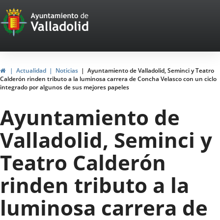
Portal
Saltar al contenido
Web
del
Ayuntamiento
Inicio
Actualidad
Noticias
Ayuntamiento de Valladolid, Seminci y Teatro
Calderón rinden tributo a la luminosa carrera de Concha Velasco con un ciclo
de
integrado por algunos de sus mejores papeles
Valladolid
Ayuntamiento de
Valladolid, Seminci y
Teatro Calderón
rinden tributo a la
luminosa carrera de