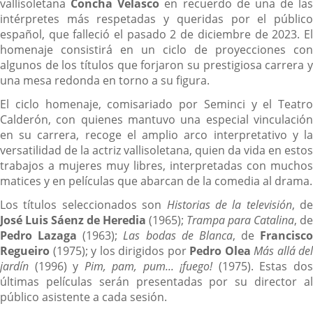
vallisoletana
Concha Velasco
en recuerdo de una de las
intérpretes más respetadas y queridas por el público
español, que falleció el pasado 2 de diciembre de 2023. El
homenaje consistirá en un ciclo de proyecciones con
algunos de los títulos que forjaron su prestigiosa carrera y
una mesa redonda en torno a su figura.
El ciclo homenaje, comisariado por Seminci y el Teatro
Calderón, con quienes mantuvo una especial vinculación
en su carrera, recoge el amplio arco interpretativo y la
versatilidad de la actriz vallisoletana, quien da vida en estos
trabajos a mujeres muy libres, interpretadas con muchos
matices y en películas que abarcan de la comedia al drama.
Los títulos seleccionados son
Historias de la televisión
, de
José Luis Sáenz de Heredia
(1965);
Trampa para Catalina
, de
Pedro Lazaga
(1963);
Las bodas de Blanca
, de
Francisco
Regueiro
(1975); y los dirigidos por
Pedro Olea
Más allá del
jardín
(1996) y
Pim, pam, pum... ¡fuego!
(1975). Estas do
últimas películas serán presentadas por su director al
público asistente a cada sesión.