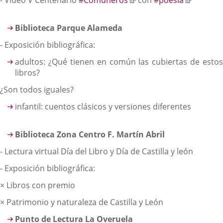
- Vídeo V Centenario
#Comuneros
con
#poesía
a
a
una
una
Biblioteca Parque Alameda
aplicación
aplicaci
externa.
externa.
- Exposición bibliográfica:
adultos: ¿Qué tienen en común las cubiertas de estos
libros?
¿Son todos iguales?
infantil: cuentos clásicos y versiones diferentes
Biblioteca Zona Centro F. Martín Abril
- Lectura virtual Día del Libro y Día de Castilla y león
- Exposición bibliográfica:
× Libros con premio
× Patrimonio y naturaleza de Castilla y León
Punto de Lectura La Overuela