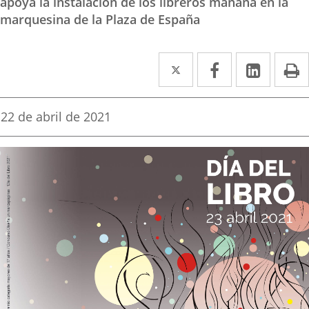
apoya la instalación de los libreros mañana en la
marquesina de la Plaza de España
Twitter
Enlace
Facebook
Enlace
Linke
Enlace
I
a
a
a
una
una
una
Fecha
22 de abril de 2021
de
aplicación
aplicación
aplica
la
noticia
externa.
externa.
extern