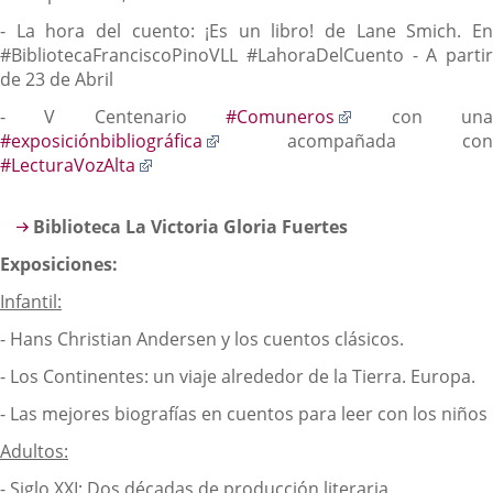
- La hora del cuento: ¡Es un libro! de Lane Smich. En
#BibliotecaFranciscoPinoVLL #LahoraDelCuento - A partir
de 23 de Abril
Enlace
- V Centenario
#Comuneros
con un
Enlace
a
#exposiciónbibliográfica
acompañada con
Enlace
a
una
#LecturaVozAlta
a
una
aplicación
una
aplicación
externa.
Biblioteca La Victoria Gloria Fuertes
aplicación
externa.
externa.
Exposicione
s:
Infantil:
- Hans Christian Andersen y los cuentos clásicos.
- Los Continentes: un viaje alrededor de la Tierra. Europa.
- Las mejores biografías en cuentos para leer con los niños
Adultos:
- Siglo XXI: Dos décadas de producción literaria