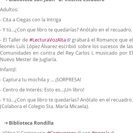
Adultos:
- Cita a Ciegas con la Intriga
- Y tú...¿Con que libro te quedarías? Anótalo en el recuadro.
Enlace
- El Taller de
#LecturaVozAlta
grabará el Romance que e
a
leonés Luís López Álvarez escribió sobre los sucesos de las
una
Comunidades en contra del Rey Carlos I, musicado por El
aplicación
Nuevo Mester de Juglaría.
externa.
Infant
i
l:
- Captura tu mochila y ... ¡SORPRESA!
- Centro de Interés: Esto es...¡Un libro!
- Y tú...¿Con que libro te quedarías? Anótalo en el recuadro.
(Colabora el Colegio Sta. María Micaela).
Biblioteca Rondilla
Enlace
Enlace