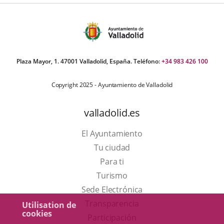
Plaza Mayor, 1. 47001 Valladolid, España. Teléfono:
+34 983 426 100
Copyright 2025 - Ayuntamiento de Valladolid
valladolid.es
El Ayuntamiento
Tu ciudad
Para ti
Este
Turismo
enlace
Enlace
Sede Electrónica
se
a
Transparencia
Utilisation de
cookies
abrirá
una
Participación