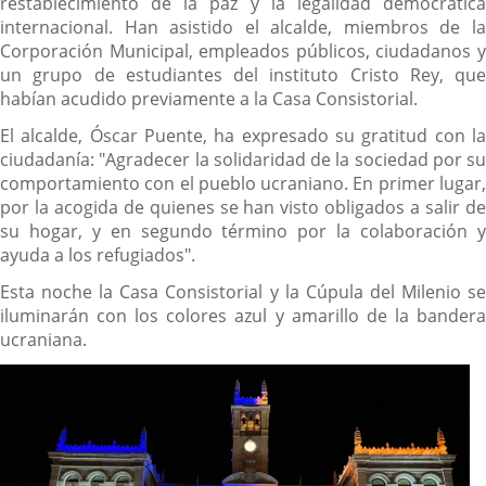
restablecimiento de la paz y la legalidad democrática
internacional. Han asistido el alcalde, miembros de la
Corporación Municipal, empleados públicos, ciudadanos y
un grupo de estudiantes del instituto Cristo Rey, que
habían acudido previamente a la Casa Consistorial.
El alcalde, Óscar Puente, ha expresado su gratitud con la
ciudadanía: "Agradecer la solidaridad de la sociedad por su
comportamiento con el pueblo ucraniano. En primer lugar,
por la acogida de quienes se han visto obligados a salir de
su hogar, y en segundo término por la colaboración y
ayuda a los refugiados".
Esta noche la Casa Consistorial y la Cúpula del Milenio se
iluminarán con los colores azul y amarillo de la bandera
ucraniana.