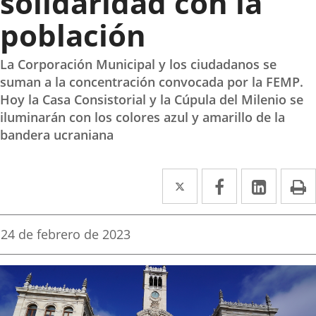
solidaridad con la
población
La Corporación Municipal y los ciudadanos se
suman a la concentración convocada por la FEMP.
Hoy la Casa Consistorial y la Cúpula del Milenio se
iluminarán con los colores azul y amarillo de la
bandera ucraniana
Twitter
Enlace
Facebook
Enlace
Linke
Enlace
I
a
a
a
una
una
una
Fecha
24 de febrero de 2023
de
aplicación
aplicación
aplica
la
noticia
externa.
externa.
extern