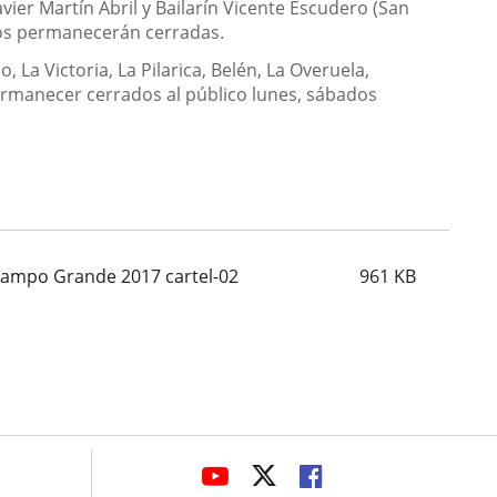
vier Martín Abril y Bailarín Vicente Escudero (San
ivos permanecerán cerradas.
La Victoria, La Pilarica, Belén, La Overuela,
ermanecer cerrados al público lunes, sábados
Campo Grande 2017 cartel-02
961
KB
avaHeaderSocial
ENLACE
ENLACE
ENLACE