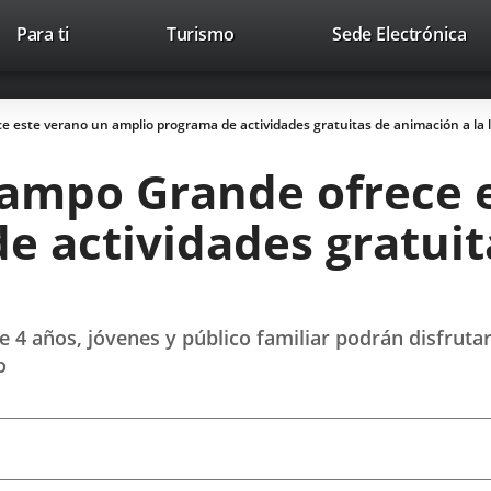
Este
En
Para ti
Turismo
Sede Electrónica
Accesibilidad
Trabaja con nosotros
Contac
enlace
a
se
un
abrirá
apl
e este verano un amplio programa de actividades gratuitas de animación a la 
en
ext
una
 Campo Grande ofrece 
ventana
nueva.
e actividades gratuit
 de 4 años, jóvenes y público familiar podrán disfruta
o