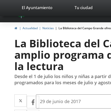
Portal
Saltar al contenido
valladolid.es
El Ayuntamiento
Tu ciudad
avaTop
Web
del
Inicio
Actualidad
Noticias
La Biblioteca del Campo Grande ofrec
Ayuntamiento
La Biblioteca del
de
amplio programa d
Valladolid
la lectura
Desde el 1 de julio los niños y niñas a partir
programados para los meses de julio y agost
Twitter
Enlace
Facebook
Enlace
Fecha
29 de junio de 2017
de
a
a
la