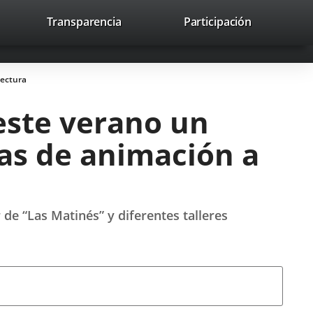
lace
Transparencia
Participación
avaHeaderSocial
Enlace
Enlace
Enlace
Recherche
to
Recherch
a
a
a
a
una
una
una
icación
aplicación
aplicación
aplicación
lectura
erna.
externa.
externa.
externa.
este verano un
as de animación a
r de “Las Matinés” y diferentes talleres