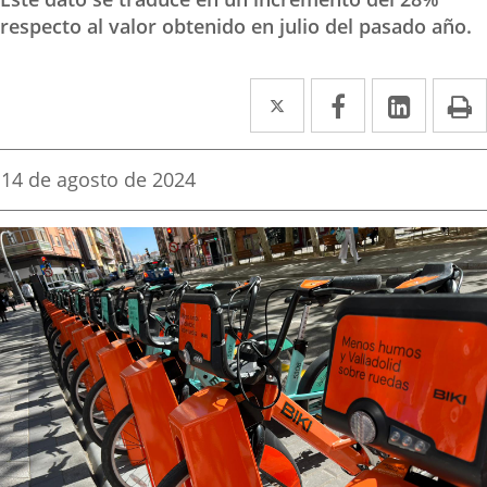
respecto al valor obtenido en julio del pasado año.
Twitter
Enlace
Facebook
Enlace
Linke
Enlace
I
a
a
a
una
una
una
Fecha
14 de agosto de 2024
de
aplicación
aplicación
aplica
la
noticia
externa.
externa.
extern