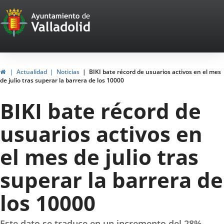
Portal
Saltar al contenido
Web
del
Ayuntamiento
Inicio
Actualidad
Noticias
BIKI bate récord de usuarios activos en el mes
de julio tras superar la barrera de los 10000
de
BIKI bate récord de
Valladolid
usuarios activos en
el mes de julio tras
superar la barrera de
los 10000
Este dato se traduce en un incremento del 28%