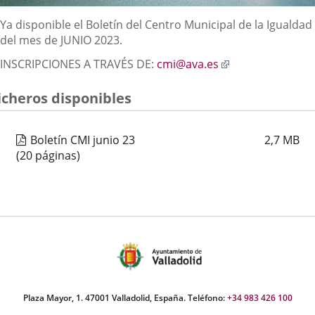
Descripción
Ya disponible el Boletín del Centro Municipal de la Igualdad
del mes de JUNIO 2023.
Enlace
INSCRIPCIONES A TRAVÉS DE:
cmi@ava.es
a
una
icheros disponibles
aplicación
externa.
Boletín CMI junio 23
2,7
MB
(20 páginas)
Plaza Mayor, 1. 47001 Valladolid, España. Teléfono:
+34 983 426 100