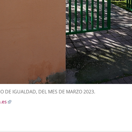
RO DE IGUALDAD, DEL MES DE MARZO 2023.
Enlace
.es
a
una
aplicación
externa.