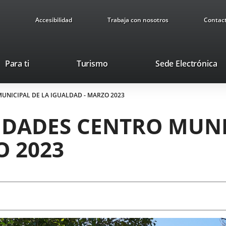
Accesibilidad
Trabaja con nosotros
Contac
Este
En
Para ti
Turismo
Sede Electrónica
enlace
a
se
u
MUNICIPAL DE LA IGUALDAD - MARZO 2023
abrirá
ap
en
ex
IDADES CENTRO MUNI
una
ventana
O 2023
nueva.