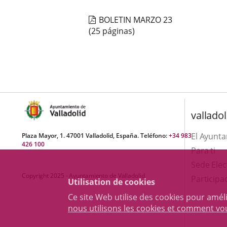
BOLETIN MARZO 23
(25 páginas)
valladol
El Ayunt
Plaza Mayor, 1. 47001 Valladolid, España. Teléfono:
+34 983
426 100
Para ti
Sede Elec
Copyright 2025 - Ayuntamiento de Valladolid
Participa
Utilisation de cookies
Ce site Web utilise des cookies pour amél
nous utilisons les cookies et comment v