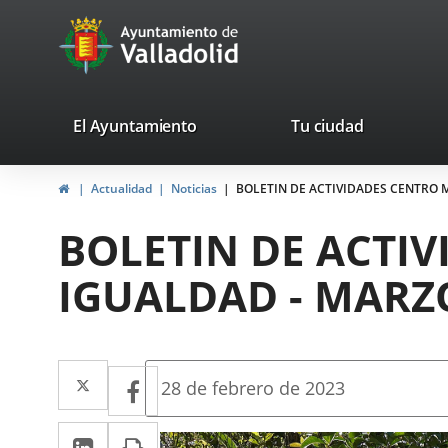
Portal
Saltar al contenido
avaTop
Web
del
Ayuntamiento
valladolid.es
El Ayuntamiento
Tu ciudad
de
Inicio
Actualidad
Noticias
BOLETIN DE ACTIVIDADES CENTRO 
Valladolid
BOLETIN DE ACTIV
IGUALDAD - MARZ
Twitter
Enlace
Facebook
Enlace
Fecha
28 de febrero de 2023
de
a
a
la
LinkedIn
Enlace
Imprimir
una
noticia