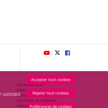
avaHeaderSocial
ENLACE
ENLACE
ENLACE
A
A
A
UNA
UNA
UNA
APLICACIÓN
APLICACIÓN
APLICACIÓN
EXTERNA.
EXTERNA.
EXTERNA.
Accepter tout cookies
Menú
ACCESIBILIDAD
Legal
MAPA WEB
Rejeter tout cookies
ur
comment
Footer
CONDICIONES LEGALES
POLÍTICA DE COOKIES
PROTECCIÓN DE DATOS
Préférences de cookies