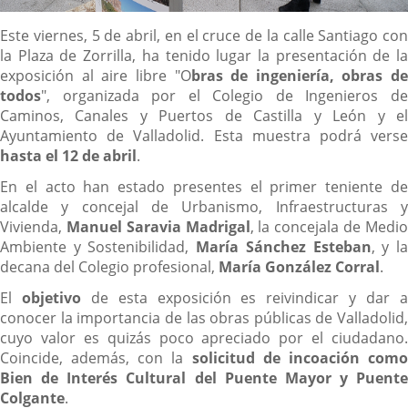
Descripción
Este viernes, 5 de abril, en el cruce de la calle Santiago con
la Plaza de Zorrilla, ha tenido lugar la presentación de la
exposición al aire libre "O
bras de ingeniería, obras de
todos
", organizada por el Colegio de Ingenieros de
Caminos, Canales y Puertos de Castilla y León y el
Ayuntamiento de Valladolid. Esta muestra podrá verse
hasta el 12 de abril
.
En el acto han estado presentes el primer teniente de
alcalde y concejal de Urbanismo, Infraestructuras y
Vivienda,
Manuel Saravia Madrigal
, la concejala de Medi
Ambiente y Sostenibilidad,
María Sánchez Esteban
, y l
decana del Colegio profesional,
María González Corral
.
El
objetivo
de esta exposición es reivindicar y dar 
conocer la importancia de las obras públicas de Valladolid,
cuyo valor es quizás poco apreciado por el ciudadano.
Coincide, además, con la
solicitud de incoación com
Bien de Interés Cultural del Puente Mayor y Puente
Colgante
.