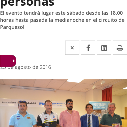
personas
El evento tendrá lugar este sábado desde las 18.00
horas hasta pasada la medianoche en el circuito de
Parquesol
Twitter
Enlace
Facebook
Enlace
Linke
Enlace
I
a
a
a
una
una
una
Fecha
25 de agosto de 2016
de
aplicación
aplicación
aplica
la
noticia
externa.
externa.
extern