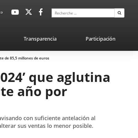
avaHeaderSocial
Enlace
Enlace
Enlace
Recherche
to
Recherch
a
a
a
una
una
una
aplicación
aplicación
aplicación
lace
Transparencia
Participación
externa.
externa.
externa.
na
te de 85,5 millones de euros
licación
terna.
024’ que aglutina
ste año por
avisando con suficiente antelación al
lterar sus ventas lo menor posible.