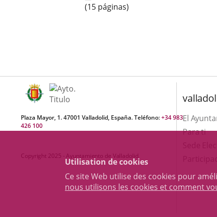
(15 páginas)
valladol
El Ayunt
Plaza Mayor, 1. 47001 Valladolid, España. Teléfono:
+34 983
426 100
Para ti
Sede Elec
Copyright 2025 - Ayuntamiento de Valladolid
Participa
Utilisation de cookies
Ce site Web utilise des cookies pour amél
nous utilisons les cookies et comment v