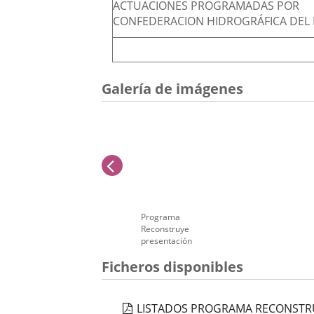
ACTUACIONES PROGRAMADAS POR
CONFEDERACION HIDROGRÁFICA DEL
Galería de imágenes
anterior
Programa
Reconstruye
presentación
a
Número
Ficheros disponibles
de
diapositivas:
1
LISTADOS PROGRAMA RECONSTRUY