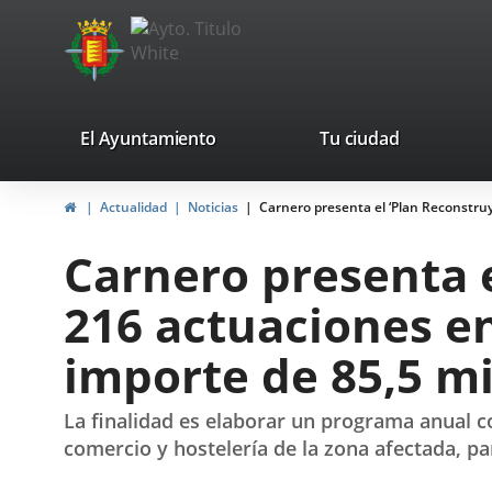
Portal
Saltar al contenido
avaTop
Web
del
Ayuntamiento
valladolid.es
El Ayuntamiento
Tu ciudad
de
Inicio
Actualidad
Noticias
Carnero presenta el ‘Plan Reconstruy
Valladolid
Carnero presenta e
216 actuaciones en
importe de 85,5 mi
La finalidad es elaborar un programa anual co
comercio y hostelería de la zona afectada, p