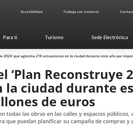
Accesibilidad
Trabaja con nosotros
Contac
Este
En
Para ti
Turismo
Sede Electrónica
enlace
a
se
u
e 2024’ que aglutina 216 actuaciones en la ciudad durante este año por impor
abrirá
ap
en
ex
l ‘Plan Reconstruye 2
una
ventana
 la ciudad durante e
nueva.
llones de euros
n todas las obras en las calles y espacios públicos, 
ara que puedan planificar su campaña de compras y a