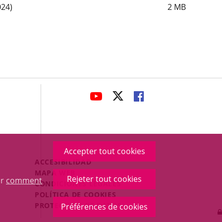
24)
2
MB
avaHeaderSocial
ENLACE
ENLACE
ENLACE
A
A
A
UNA
UNA
UNA
APLICACIÓN
APLICACIÓN
APLICACIÓN
EXTERNA.
EXTERNA.
EXTERNA.
Accepter tout cookies
Menú
ACCESIBILIDAD
Legal
MAPA WEB
Rejeter tout cookies
ur
comment
Footer
CONDICIONES LEGALES
POLÍTICA DE COOKIES
PROTECCIÓN DE DATOS
Préférences de cookies