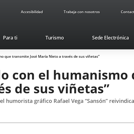
Accesibilidad
Trabaja con nosotros
Contac
Este
En
Para ti
Turismo
Sede Electrónica
enlace
a
se
u
 que transmite José María Nieto a través de sus viñetas”
abrirá
ap
en
ex
o con el humanismo 
una
ventana
és de sus viñetas”
nueva.
 y el humorista gráfico Rafael Vega “Sansón” reivindic