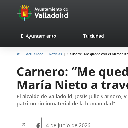
Portal
Saltar al contenido
avaTop
Web
del
Ayuntamiento
valladolid.es
El Ayuntamiento
Tu ciudad
de
Inicio
Actualidad
Noticias
Carnero: “Me quedo con el humanismo
Valladolid
Carnero: “Me qued
María Nieto a trav
El alcalde de Valladolid, Jesús Julio Carnero,
patrimonio inmaterial de la humanidad”.
Twitter
Enlace
Facebook
Enlace
Fecha
4 de junio de 2026