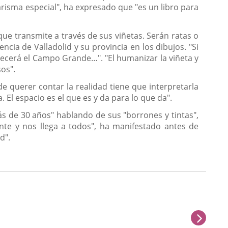
carisma especial", ha expresado que "es un libro para
ue transmite a través de sus viñetas. Serán ratas o
ia de Valladolid y su provincia en los dibujos. "Si
recerá el Campo Grande…". "El humanizar la viñeta y
os".
 querer contar la realidad tiene que interpretarla
 El espacio es el que es y da para lo que da".
s de 30 años" hablando de sus "borrones y tintas",
nte y nos llega a todos", ha manifestado antes de
d".
sigu