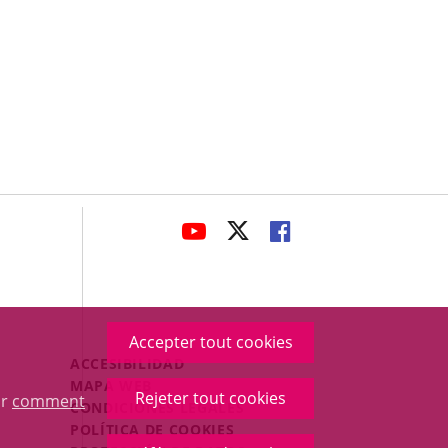
avaHeaderSocial
ENLACE
ENLACE
ENLACE
A
A
A
UNA
UNA
UNA
APLICACIÓN
APLICACIÓN
APLICACIÓN
EXTERNA.
EXTERNA.
EXTERNA.
Accepter tout cookies
Menú
ACCESIBILIDAD
Legal
MAPA WEB
Rejeter tout cookies
ur
comment
Footer
CONDICIONES LEGALES
POLÍTICA DE COOKIES