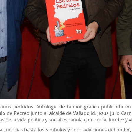
 años pedridos. Antología de humor gráfico publicado en
lo de Recreo junto al alcalde de Valladolid, Jesús Julio Car
s de la vida política y social española con ironía, lucidez y v
ecuencias hasta los símbolos y contradicciones del poder, 