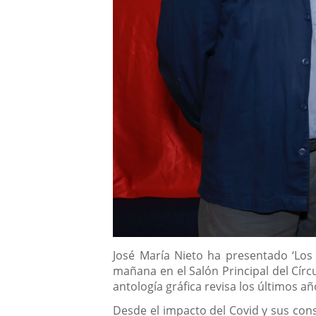
Descripción
José María Nieto ha presentado ‘Los
mañana en el Salón Principal del Círcu
antología gráfica revisa los últimos año
Desde el impacto del Covid y sus cons