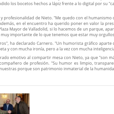
ndido los bocetos hechos a lápiz frente a lo digital por su "
 y profesionalidad de Nieto. "Me quedo con el humanismo q
demás, en el encuentro ha querido poner en valor la presenc
laza Mayor de Valladolid, si lo hacemos de un parque, apa
go muy importante de lo que tenemos que estar muy orgullos
os", ha declarado Carnero. "Un humorista gráfico aparte de
ta y con mucha ironía, pero a la vez con mucha inteligencia.
rado emotivo al compartir mesa con Nieto, ya que "son má
 compañero de profesión. "Su humor es limpio, transpare
n nuestras porque son patrimonio inmaterial de la humanida