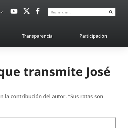
avaHeaderSocial
Enlace
Enlace
Enlace
Recherche
to
Recherch
a
a
a
una
una
una
aplicación
aplicación
aplicación
lace
Transparencia
Participación
externa.
externa.
externa.
na
licación
terna.
que transmite José
an la contribución del autor. “Sus ratas son