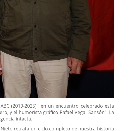
 ABC (2019-2025)’, en un encuentro celebrado esta
nero, y el humorista gráfico Rafael Vega "Sansón". La
igencia intacta.
Nieto retrata un ciclo completo de nuestra historia