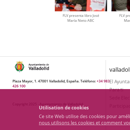
FLV presenta libro José
FLV pr
María Nieto ABC
Mar
Número
de
diapositivas:
2
valladol
El Ayunt
Plaza Mayor, 1. 47001 Valladolid, España. Teléfono:
+34 983
426 100
Para ti
Sede Elec
Copyright 2025 - Ayuntamiento de Valladolid
Participa
Utilisation de cookies
Ce site Web utilise des cookies pour amél
nous utilisons les cookies et comment v