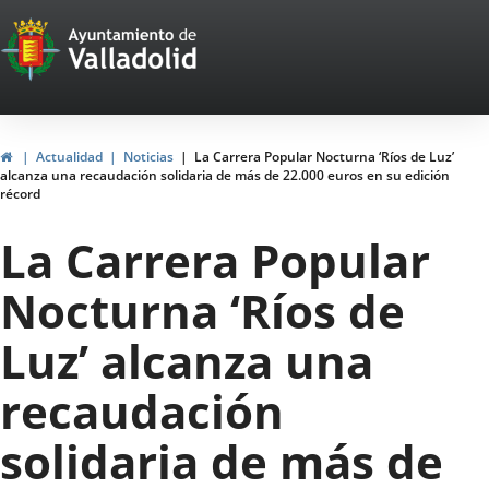
Portal
Saltar al contenido
Web
del
Ayuntamiento
Inicio
Actualidad
Noticias
La Carrera Popular Nocturna ‘Ríos de Luz’
alcanza una recaudación solidaria de más de 22.000 euros en su edición
de
récord
Valladolid
La Carrera Popular
Nocturna ‘Ríos de
Luz’ alcanza una
recaudación
solidaria de más de