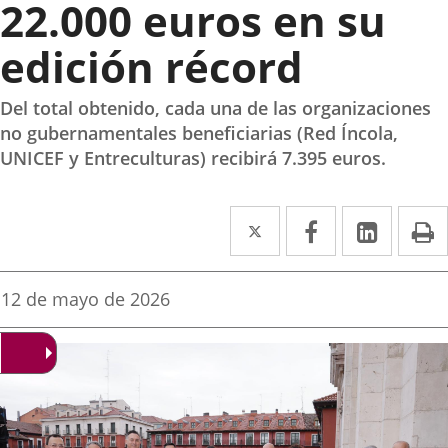
22.000 euros en su
edición récord
Del total obtenido, cada una de las organizaciones
no gubernamentales beneficiarias (Red Íncola,
UNICEF y Entreculturas) recibirá 7.395 euros.
Twitter
Enlace
Facebook
Enlace
Linke
Enlace
I
a
a
a
una
una
una
Fecha
12 de mayo de 2026
de
aplicación
aplicación
aplica
la
noticia
externa.
externa.
extern