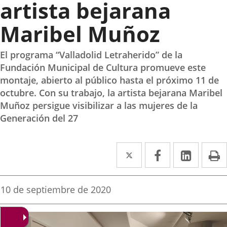
artista bejarana
Maribel Muñoz
El programa “Valladolid Letraherido” de la
Fundación Municipal de Cultura promueve este
montaje, abierto al público hasta el próximo 11 de
octubre. Con su trabajo, la artista bejarana Maribel
Muñoz persigue visibilizar a las mujeres de la
Generación del 27
Twitter
Enlace
Facebook
Enlace
Linke
Enlace
I
a
a
a
una
una
una
Fecha
10 de septiembre de 2020
de
aplicación
aplicación
aplica
la
noticia
externa.
externa.
extern