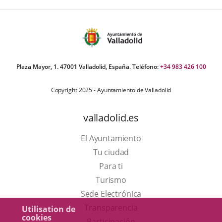
Plaza Mayor, 1. 47001 Valladolid, España. Teléfono:
+34 983 426 100
Copyright 2025 - Ayuntamiento de Valladolid
valladolid.es
El Ayuntamiento
Tu ciudad
Para ti
Este
Turismo
enlace
Enlace
Sede Electrónica
se
a
Transparencia
Utilisation de
cookies
abrirá
una
Participación