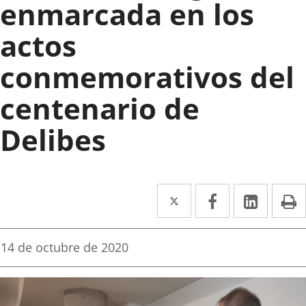
enmarcada en los
actos
conmemorativos del
centenario de
Delibes
Twitter
Enlace
Facebook
Enlace
Linke
Enlace
I
a
a
a
una
una
una
Fecha
14 de octubre de 2020
de
aplicación
aplicación
aplica
la
noticia
externa.
externa.
extern