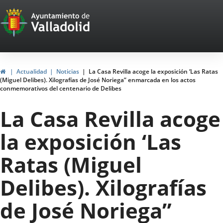
Portal
Saltar al contenido
Web
del
Ayuntamiento
Inicio
Actualidad
Noticias
La Casa Revilla acoge la exposición ‘Las Ratas
(Miguel Delibes). Xilografías de José Noriega” enmarcada en los actos
de
conmemorativos del centenario de Delibes
Valladolid
La Casa Revilla acoge
la exposición ‘Las
Ratas (Miguel
Delibes). Xilografías
de José Noriega”