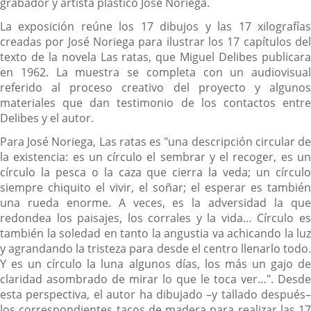
grabador y artista plástico José Noriega.
La exposición reúne los 17 dibujos y las 17 xilografías
creadas por José Noriega para ilustrar los 17 capítulos del
texto de la novela Las ratas, que Miguel Delibes publicara
en 1962. La muestra se completa con un audiovisual
referido al proceso creativo del proyecto y algunos
materiales que dan testimonio de los contactos entre
Delibes y el autor.
Para José Noriega, Las ratas es "una descripción circular de
la existencia: es un círculo el sembrar y el recoger, es un
círculo la pesca o la caza que cierra la veda; un círculo
siempre chiquito el vivir, el soñar; el esperar es también
una rueda enorme. A veces, es la adversidad la que
redondea los paisajes, los corrales y la vida… Círculo es
también la soledad en tanto la angustia va achicando la luz
y agrandando la tristeza para desde el centro llenarlo todo.
Y es un círculo la luna algunos días, los más un gajo de
claridad asombrado de mirar lo que le toca ver…". Desde
esta perspectiva, el autor ha dibujado –y tallado después–
los correspondientes tacos de madera para realizar las 17