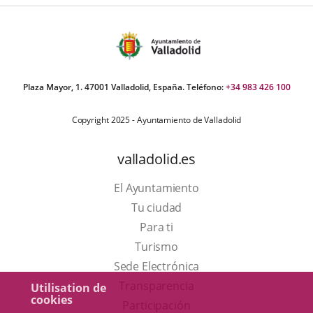
Plaza Mayor, 1. 47001 Valladolid, España. Teléfono:
+34 983 426 100
Copyright 2025 - Ayuntamiento de Valladolid
valladolid.es
El Ayuntamiento
Tu ciudad
Para ti
Este
Turismo
enlace
Enlace
Sede Electrónica
se
a
Transparencia
Utilisation de
cookies
abrirá
una
Participación