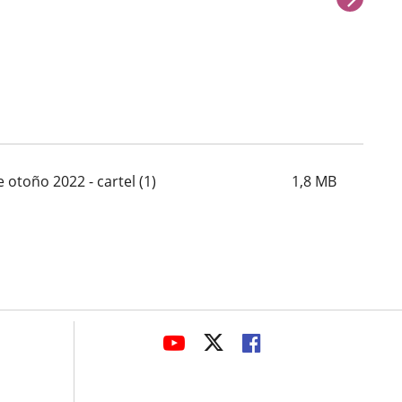
 otoño 2022 - cartel (1)
1,8
MB
avaHeaderSocial
ENLACE
ENLACE
ENLACE
A
A
A
UNA
UNA
UNA