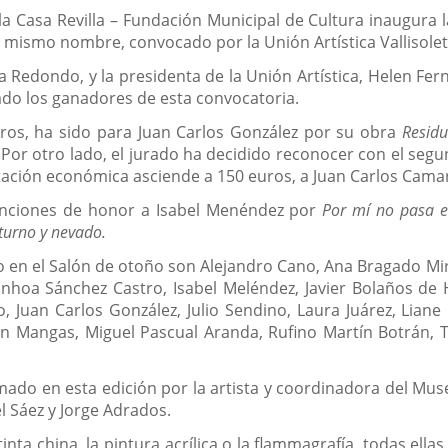
la Casa Revilla – Fundación Municipal de Cultura inaugura 
 mismo nombre, convocado por la Unión Artística Vallisolet
na Redondo, y la presidenta de la Unión Artística, Helen F
ado los ganadores de esta convocatoria.
ros, ha sido para Juan Carlos González por su obra
Residu
. Por otro lado, el jurado ha decidido reconocer con el seg
otación económica asciende a 150 euros, a Juan Carlos Cam
enciones de honor a Isabel Menéndez por
Por mí no pasa e
turno y nevado.
ño en el Salón de otoño son Alejandro Cano, Ana Bragado Mir
inhoa Sánchez Castro, Isabel Meléndez, Javier Bolaños de H
 Juan Carlos González, Julio Sendino, Laura Juárez, Liane 
n Mangas, Miguel Pascual Aranda, Rufino Martín Botrán, T
rmado en esta edición por la artista y coordinadora del Mu
l Sáez y Jorge Adrados.
tinta china, la pintura acrílica o la flammagrafía, todas ell