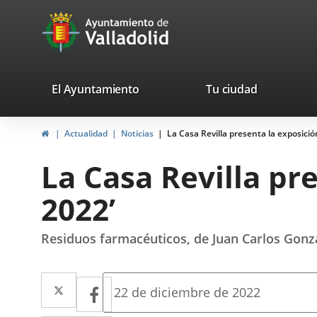
Portal
Saltar al contenido
avaTop
Web
del
Ayuntamiento
valladolid.es
El Ayuntamiento
Tu ciudad
de
Inicio
Actualidad
Noticias
La Casa Revilla presenta la exposició
Valladolid
La Casa Revilla pr
2022’
Residuos farmacéuticos, de Juan Carlos Gonz
Twitter
Enlace
Facebook
Enlace
Fecha
22 de diciembre de 2022
de
a
a