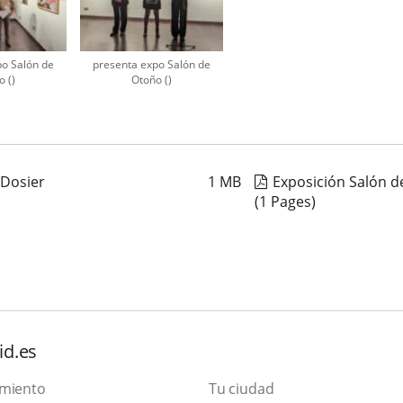
po Salón de
presenta expo Salón de
 ()
Otoño ()
 Dosier
1
MB
Exposición Salón de
(1 Pages)
id.es
amiento
Tu ciudad