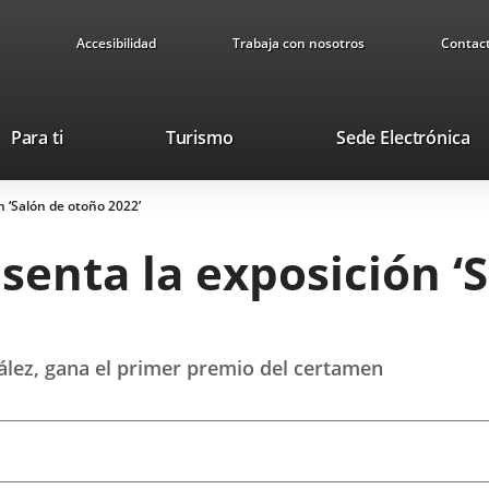
Accesibilidad
Trabaja con nosotros
Contac
Este
En
Para ti
Turismo
Sede Electrónica
enlace
a
se
u
n ‘Salón de otoño 2022’
abrirá
ap
en
ex
esenta la exposición ‘
una
ventana
nueva.
ález, gana el primer premio del certamen