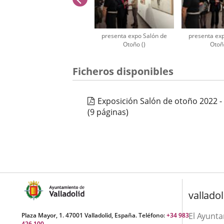
presenta expo Salón de
presenta ex
Otoño ()
Otoño
Número
Ficheros disponibles
de
diapositivas:
3
Exposición Salón de otoño 2022 -
(9 páginas)
valladol
El Ayunt
Plaza Mayor, 1. 47001 Valladolid, España. Teléfono:
+34 983
426 100