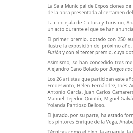
La Sala Municipal de Exposiciones de 
de la obra presentada al certamen del
La concejala de Cultura y Turismo, A
un acto durante el que se han anunci
El primer premio, dotado con 250 eu
ilustre la exposición del próximo año
Fusión
y con el tercer premio, cuya d
Asimismo, se han concedido tres m
Alejandro Cano Bolado por
Burgos noc
Los 26 artistas que participan este a
Fredesvinto, Helen Fernández, Inés A
Antonio García, Juan Carlos Camarero,
Manuel Tejedor Quintín, Miguel Galvá
Yolanda Pantioso Belloso.
El jurado, por su parte, ha estado fo
los pintores Enrique de la Vega, Anabe
Técnicas como el óleo, la acuarela, la 