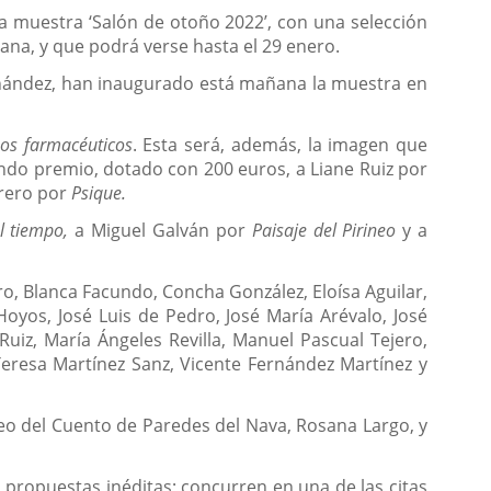
la muestra ‘Salón de otoño 2022’, con una selección
ana, y que podrá verse hasta el 29 enero.
ernández, han inaugurado está mañana la muestra en
os farmacéuticos
. Esta será, además, la imagen que
undo premio, dotado con 200 euros, a Liane Ruiz por
arero por
Psique.
l tiempo,
a Miguel Galván por
Paisaje del Pirineo
y a
o, Blanca Facundo, Concha González, Eloísa Aguilar,
oyos, José Luis de Pedro, José María Arévalo, José
Ruiz, María Ángeles Revilla, Manuel Pascual Tejero,
eresa Martínez Sanz, Vicente Fernández Martínez y
seo del Cuento de Paredes del Nava, Rosana Largo, y
as, propuestas inéditas; concurren en una de las citas