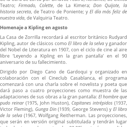
Teatro;
Firmado, Colette
, de La Kimera;
Don Quijote, la
historia secreta
, de Teatro de Poniente; y
El día más feliz d
nuestra vida
, de Valquiria Teatro.
Homenaje a Kipling en agosto
La Casa de Zorrilla recordará al escritor británico Rudyard
Kipling, autor de clásicos como
El libro de la selva
y ganado
del Nobel de Literatura en 1907, con el ciclo de cine al aire
libre ‘Leyendo a Kipling en la gran pantalla’ en el 90
aniversario de su fallecimiento.
Dirigido por Diego Cano de Gardoqui y organizado en
colaboración con el Cineclub Casablanca, el programa
comenzará con una charla sobre el novelista y poeta que
dará paso a cuatro proyecciones como muestra de las
adaptaciones de sus obras a la gran pantalla:
El hombre qu
pudo reinar
(1975, John Huston),
Capitanes intrépidos
(1937,
Victor Fleming),
Gunga Din
(1939, George Stevens) y
El libr
de la selva
(1967, Wolfgang Reitherman. Las proyecciones
que serán en versión original subtitulada y tendrán lugar