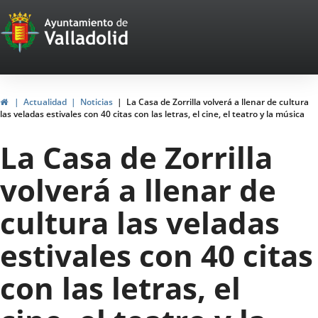
Portal
Saltar al contenido
Web
del
Ayuntamiento
Inicio
Actualidad
Noticias
La Casa de Zorrilla volverá a llenar de cultura
las veladas estivales con 40 citas con las letras, el cine, el teatro y la música
de
La Casa de Zorrilla
Valladolid
volverá a llenar de
cultura las veladas
estivales con 40 citas
con las letras, el