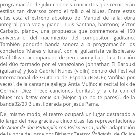
programación de julio con seis conciertos que recorrerán
estilos tan diversos como el folk o el blues. Entre estas
citas está el estreno absoluto de ‘Manuel de falla: obra
integral para voz y piano’ –Luis Santana, barítono; Víctor
Carbajo, piano–, una propuesta que conmemora el 150
aniversario del nacimiento del compositor gaditano.
También pondrán banda sonora a la programación los
conciertos ‘Mares y lunas’, con el guitarrista vallisoletano
Raúl Olivar, acompañado de percusión y bajo; la actuación
del dúo formado por el venezolano Jonnathan El Barouki
(guitarra) y José Gabriel Nunes (violín) dentro del Festival
Internacional de Guitarra de España (FIGUE); ‘Anfibia por
veces’, de la cantante gallega Antía Muíño; el recital folk de
Germán Díez ‘Trece canciones bonitas’; y la cita con el
blues ‘
You better come on
(Mejor que no te pares)’, de l
banda32/29 Blues, liderada por Jesús Parra.
Del mismo modo, el teatro ocupará un lugar destacado a
lo largo del mes gracias a cinco citas: las representaciones
de
Amor de don Perlimplín con Belisa en su jardín
, adaptació
de la obra de Lorca por Birlavoz Teatro;
Ñoñainés
, de Cíclic