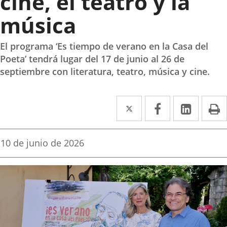
cine, el teatro y la
música
El programa ‘Es tiempo de verano en la Casa del
Poeta’ tendrá lugar del 17 de junio al 26 de
septiembre con literatura, teatro, música y cine.
Twitter
Enlace
Facebook
Enlace
Linke
Enlace
I
a
a
a
una
una
una
Fecha
10 de junio de 2026
de
aplicación
aplicación
aplica
la
noticia
externa.
externa.
extern