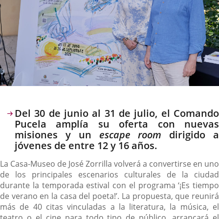
Descripción
Del 30 de junio al 31 de julio, el Comando
Pucela amplía su oferta con nuevas
misiones y un
escape room
dirigido 
jóvenes de entre 12 y 16 años.
La Casa-Museo de José Zorrilla volverá a convertirse en uno
de los principales escenarios culturales de la ciudad
durante la temporada estival con el programa ‘¡Es tiempo
de verano en la casa del poeta!’. La propuesta, que reunirá
más de 40 citas vinculadas a la literatura, la música, el
teatro o el cine para todo tipo de público, arrancará el