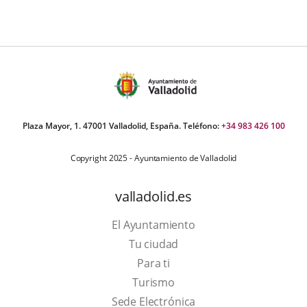
úmero
e
apositivas:
Plaza Mayor, 1. 47001 Valladolid, España. Teléfono:
+34 983 426 100
Copyright 2025 - Ayuntamiento de Valladolid
valladolid.es
El Ayuntamiento
Tu ciudad
Para ti
Este
Turismo
enlace
Enlace
Sede Electrónica