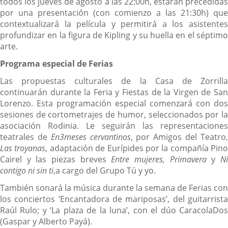
todos los jueves de agosto a las 22:00h, estarán precedidas
por una presentación (con comienzo a las 21:30h) que
contextualizará la película y permitirá a los asistentes
profundizar en la figura de Kipling y su huella en el séptimo
arte.
Programa especial de Ferias
Las propuestas culturales de la Casa de Zorrilla
continuarán durante la Feria y Fiestas de la Virgen de San
Lorenzo. Esta programación especial comenzará con dos
sesiones de cortometrajes de humor, seleccionados por la
asociación Rodinia. Le seguirán las representaciones
teatrales de
En3meses cervantinos
, por Amigos del Teatro
Las troyanas
, adaptación de Eurípides por la compañía Pino
Cairel y las piezas breves
Entre mujeres, Primavera
y
N
contigo ni sin ti
,a cargo del Grupo Tú y yo.
También sonará la música durante la semana de Ferias con
los conciertos ‘Encantadora de mariposas’, del guitarrista
Raúl Rulo; y ‘La plaza de la luna’, con el dúo CaracolaDos
(Gaspar y Alberto Payá).