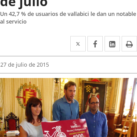
de julio
Un 42,7 % de usuarios de vallabici le dan un notable
al servicio
Twitter
Enlace
Facebook
Enlace
Linke
Enlace
I
a
a
a
una
una
una
Fecha
27 de julio de 2015
de
aplicación
aplicación
aplica
la
noticia
externa.
externa.
extern