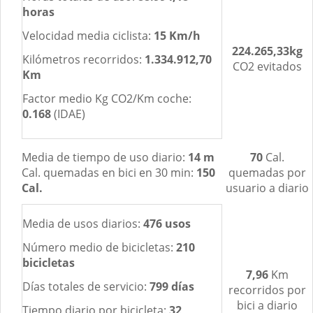
horas
Velocidad media ciclista:
15 Km/h
224.265,33kg
Kilómetros recorridos:
1.334.912,70
CO2 evitados
Km
Factor medio Kg CO2/Km coche:
0.168
(IDAE)
Media de tiempo de uso diario:
14 m
70
Cal.
Cal. quemadas en bici en 30 min:
150
quemadas por
Cal.
usuario a diario
Media de usos diarios:
476 usos
Número medio de bicicletas:
210
bicicletas
7,96
Km
Días totales de servicio:
799 días
recorridos por
bici a diario
Tiempo diario por bicicleta:
32