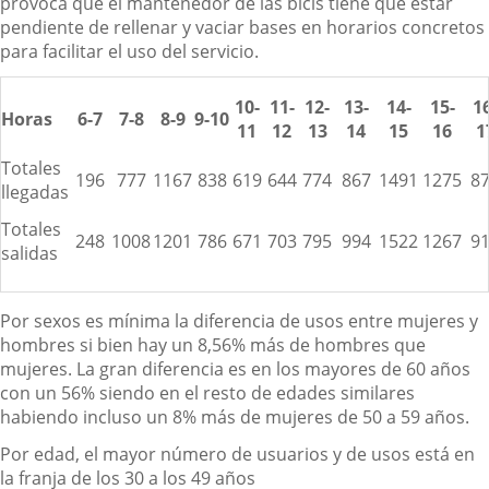
provoca que el mantenedor de las bicis tiene que estar
pendiente de rellenar y vaciar bases en horarios concretos
para facilitar el uso del servicio.
10-
11-
12-
13-
14-
15-
1
Horas
6-7
7-8
8-9
9-10
11
12
13
14
15
16
1
Totales
196
777
1167
838
619
644
774
867
1491
1275
8
llegadas
Totales
248
1008
1201
786
671
703
795
994
1522
1267
9
salidas
Por sexos es mínima la diferencia de usos entre mujeres y
hombres si bien hay un 8,56% más de hombres que
mujeres. La gran diferencia es en los mayores de 60 años
con un 56% siendo en el resto de edades similares
habiendo incluso un 8% más de mujeres de 50 a 59 años.
Por edad, el mayor número de usuarios y de usos está en
la franja de los 30 a los 49 años