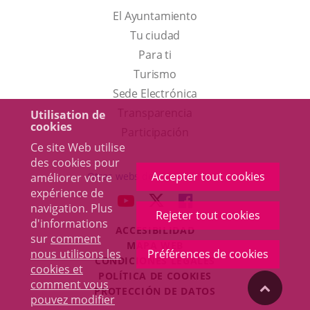
El Ayuntamiento
Tu ciudad
Para ti
Este
Turismo
enlace
Enlace
Sede Electrónica
se
a
Transparencia
Utilisation de
cookies
abrirá
una
Participación
Ce site Web utilise
en
aplicación
des cookies pour
una
externa.
Accepter tout cookies
Otras webs del ayuntamiento
améliorer votre
ventana
expérience de
aderSocial
ENLACE
ENLACE
ENLACE
navigation. Plus
nueva.
Rejeter tout cookies
A
A
A
d'informations
ACCESIBILIDAD
UNA
UNA
UNA
sur
comment
MAPA WEB
APLICACIÓN
APLICACIÓN
APLICACIÓN
nous utilisons les
Préférences de cookies
r
CONDICIONES LEGALES
EXTERNA.
EXTERNA.
EXTERNA.
cookies et
POLÍTICA DE COOKIES
comment vous
"Volver
PROTECCIÓN DE DATOS
pouvez modifier
Toggl