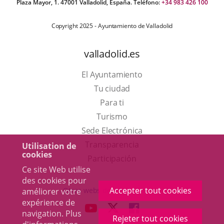
Plaza Mayor, 1. 47001 Valladolid, España. Teléfono:
+34 983 426 100
Copyright 2025 - Ayuntamiento de Valladolid
valladolid.es
El Ayuntamiento
Tu ciudad
Para ti
Este
Turismo
enlace
Enlace
Sede Electrónica
se
a
Transparencia
Utilisation de
cookies
abrirá
una
Participación
Ce site Web utilise
en
aplicación
des cookies pour
una
externa.
Accepter tout cookies
Otras webs del ayuntamiento
améliorer votre
ventana
expérience de
aderSocial
ENLACE
ENLACE
ENLACE
navigation. Plus
nueva.
Rejeter tout cookies
A
A
A