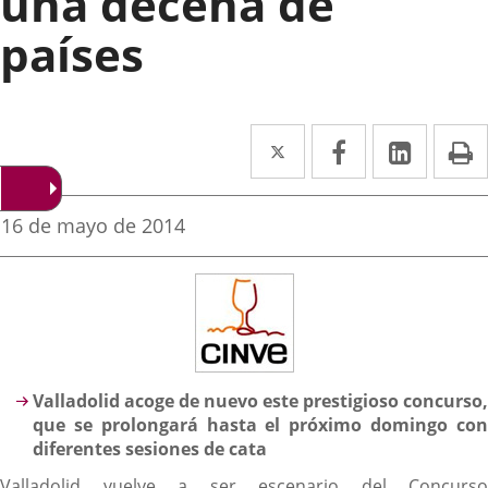
una decena de
países
Twitter
Enlace
Facebook
Enlace
Linke
Enlace
I
a
a
a
una
una
una
Fecha
16 de mayo de 2014
de
aplicación
aplicación
aplica
la
noticia
externa.
externa.
extern
Descripción
Valladolid acoge de nuevo este prestigioso concurso,
que se prolongará hasta el próximo domingo con
diferentes sesiones de cata
Valladolid vuelve a ser escenario del Concurso