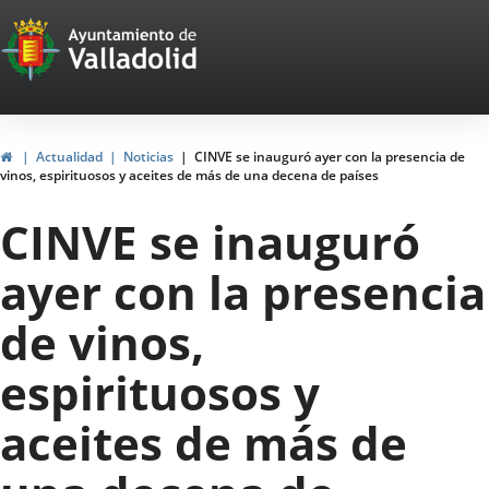
Portal
Saltar al contenido
Web
del
Ayuntamiento
Inicio
Actualidad
Noticias
CINVE se inauguró ayer con la presencia de
vinos, espirituosos y aceites de más de una decena de países
de
CINVE se inauguró
Valladolid
ayer con la presencia
de vinos,
espirituosos y
aceites de más de