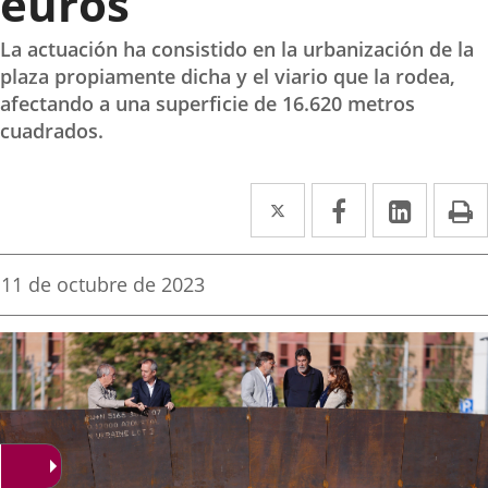
euros
La actuación ha consistido en la urbanización de la
plaza propiamente dicha y el viario que la rodea,
afectando a una superficie de 16.620 metros
cuadrados.
Twitter
Enlace
Facebook
Enlace
Linke
Enlace
I
a
a
a
una
una
una
Fecha
11 de octubre de 2023
de
aplicación
aplicación
aplica
la
noticia
externa.
externa.
extern