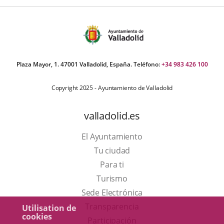
apositivas:
Plaza Mayor, 1. 47001 Valladolid, España. Teléfono:
+34 983 426 100
Copyright 2025 - Ayuntamiento de Valladolid
valladolid.es
El Ayuntamiento
Tu ciudad
Para ti
Este
Turismo
enlace
Enlace
Sede Electrónica
se
a
Transparencia
Utilisation de
cookies
abrirá
una
Participación