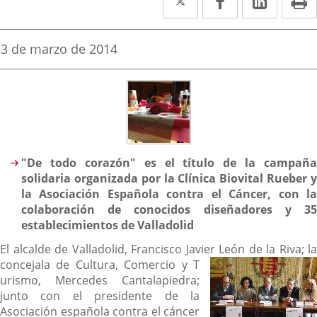
a
a
a
una
una
una
Fecha
3 de marzo de 2014
de
aplicación
aplicación
aplica
la
noticia
externa.
externa.
extern
Descripción
"De todo corazón" es el título de la campaña
solidaria organizada por la Clínica Biovital Rueber y
la Asociación Española contra el Cáncer, con la
colaboración de conocidos diseñadores y 35
establecimientos de Valladolid
El alcalde de Valladolid, Francisco Javier León de la Riva; la
concejala de Cultura, Comercio y T
urismo, Mercedes Cantalapiedra;
junto con el presidente de la
Asociación española contra el cáncer