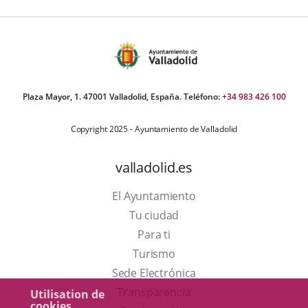
Plaza Mayor, 1. 47001 Valladolid, España. Teléfono:
+34 983 426 100
Copyright 2025 - Ayuntamiento de Valladolid
valladolid.es
El Ayuntamiento
Tu ciudad
Para ti
Este
Turismo
enlace
Enlace
Sede Electrónica
se
a
Transparencia
Utilisation de
cookies