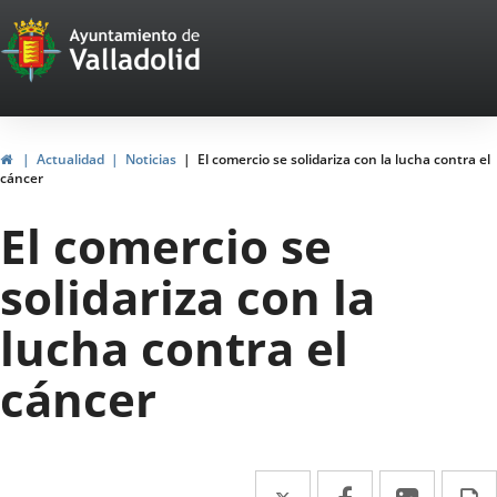
Portal
Saltar al contenido
Web
del
Ayuntamiento
Inicio
Actualidad
Noticias
El comercio se solidariza con la lucha contra el
cáncer
de
El comercio se
Valladolid
solidariza con la
lucha contra el
cáncer
Twitter
Enlace
Facebook
Enlace
Linke
Enlace
I