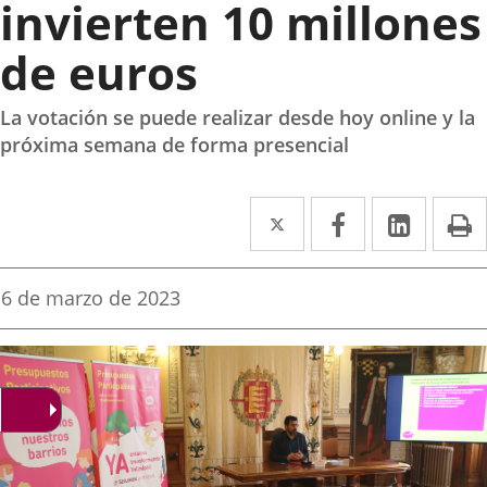
invierten 10 millones
de euros
La votación se puede realizar desde hoy online y la
próxima semana de forma presencial
Twitter
Enlace
Facebook
Enlace
Linke
Enlace
I
a
a
a
una
una
una
Fecha
6 de marzo de 2023
de
aplicación
aplicación
aplica
la
noticia
externa.
externa.
extern