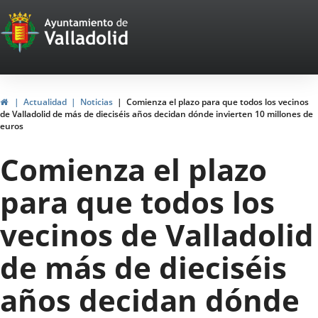
Portal
Saltar al contenido
Web
del
Ayuntamiento
Inicio
Actualidad
Noticias
Comienza el plazo para que todos los vecinos
de Valladolid de más de dieciséis años decidan dónde invierten 10 millones de
de
euros
Valladolid
Comienza el plazo
para que todos los
vecinos de Valladolid
de más de dieciséis
años decidan dónde