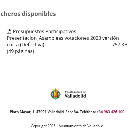
úmero
icheros disponibles
e
apositivas:
Presupuestos Participativos
Presentacion_Asambleas votaciones 2023 versión
corta (Definitiva)
757
KB
(49 páginas)
Plaza Mayor, 1. 47001 Valladolid, España. Teléfono:
+34 983 426 100
Copyright 2025 - Ayuntamiento de Valladolid