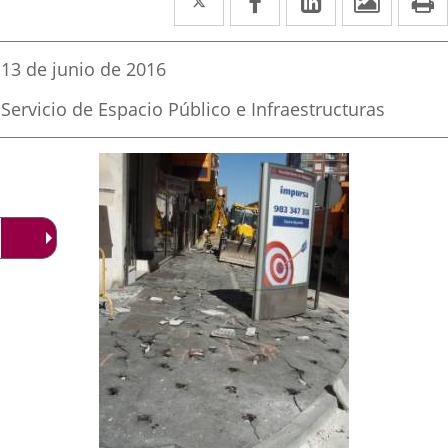
a
a
a
una
una
una
Fecha
13 de junio de 2016
de
aplicación
aplicación
aplicación
la
Fuente
Servicio de Espacio Público e Infraestructuras
noticia
externa.
externa.
externa.
de
la
noticia