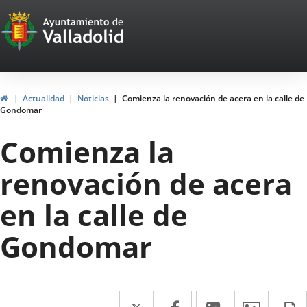
Portal
Saltar al contenido
Web
del
Ayuntamiento
Inicio
Actualidad
Noticias
Comienza la renovación de acera en la calle de
Gondomar
de
Comienza la
Valladolid
renovación de acera
en la calle de
Gondomar
Twitter
Enlace
Facebook
Enlace
LinkedIn
Enlace
Imáge
I