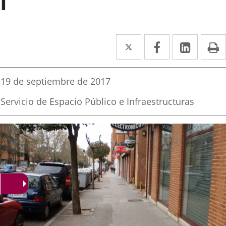
I
Twitter
Enlace
Facebook
Enlace
Linke
Enlace
I
a
a
a
una
una
una
Fecha
19 de septiembre de 2017
de
aplicación
aplicación
aplica
la
Fuente
Servicio de Espacio Público e Infraestructuras
noticia
externa.
externa.
extern
de
la
noticia