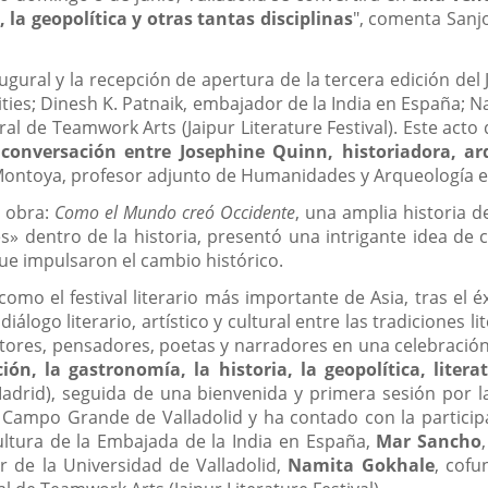
a, la geopolítica y otras tantas disciplinas
", comenta Sanjo
augural y la recepción de apertura de la tercera edición del 
ies; Dinesh K. Patnaik, embajador de la India en España; Nam
eral de Teamwork Arts (Jaipur Literature Festival). Este acto 
conversación entre Josephine Quinn, historiadora, ar
ontoya, profesor adjunto de Humanidades y Arqueología en
e obra:
Como el Mundo creó Occidente
, una amplia historia 
es» dentro de la historia, presentó una intrigante idea d
s que impulsaron el cambio histórico.
omo el festival literario más importante de Asia, tras el é
iálogo literario, artístico y cultural entre las tradiciones 
ritores, pensadores, poetas y narradores en una celebración 
ión, la gastronomía, la historia, la geopolítica,
liter
adrid), seguida de una bienvenida y primera sesión por la 
Campo Grande de Valladolid y ha contado con la partici
ultura de la Embajada de la India en España,
Mar Sancho
or de la Universidad de Valladolid,
Namita Gokhale
, cofu