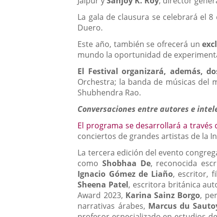
Jaipur y
Sanjoy K. Roy
, director gener
La gala de clausura se celebrará el 
Duero.
Este año, también se ofrecerá un
exc
mundo la oportunidad de experiment
El Festival
organizará, además, do
Orchestra; la banda de músicas del mu
Shubhendra Rao.
Conversaciones entre autores e intel
El programa se desarrollará a través 
conciertos de grandes artistas de la In
La tercera edición del evento congreg
como
Shobhaa De
, reconocida escr
Ignacio Gómez de Liaño
, escritor, 
Sheena Patel
, escritora británica au
Award 2023,
Karina Sainz Borgo
, pe
narrativas árabes,
Marcus du Sauto
profesor especializado en estudios d