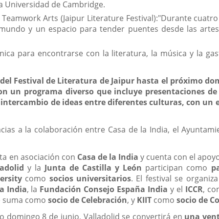
la Universidad de Cambridge.
e Teamwork Arts (Jaipur Literature Festival):"Durante cuatr
undo y un espacio para tender puentes desde las artes, la
única para encontrarse con la literatura, la música y la g
del Festival de Literatura de Jaipur hasta el próximo do
on un programa diverso que incluye presentaciones de li
l intercambio de ideas entre diferentes culturas, con un e
ias a la colaboración entre Casa de la India, el Ayuntamie
ta en asociación con
Casa de la India
y cuenta con el apoyo
adolid
y la
Junta de Castilla y León
participan como
pa
ersity
como
socios universitarios
. El festival se organi
a India
, la
Fundación Consejo España India
y el
ICCR
, co
 suma como
socio de Celebración
, y
KIIT
como
socio de C
o domingo 8 de junio, Valladolid se convertirá en
una vent