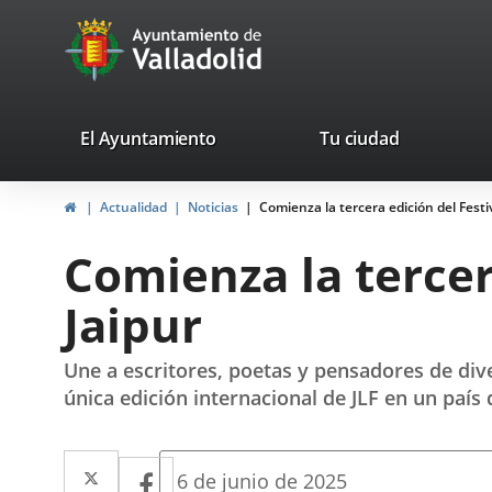
Portal
Saltar al contenido
avaTop
Web
del
Ayuntamiento
valladolid.es
El Ayuntamiento
Tu ciudad
de
Inicio
Actualidad
Noticias
Comienza la tercera edición del Festi
Valladolid
Comienza la tercer
Jaipur
Une a escritores, poetas y pensadores de diver
única edición internacional de JLF en un país 
Twitter
Enlace
Facebook
Enlace
Fecha
6 de junio de 2025