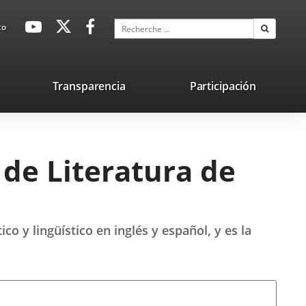
avaHeaderSocial
Enlace
Enlace
Enlace
Recherche
to
Recherch
a
a
a
una
una
una
aplicación
aplicación
aplicación
lace
Transparencia
Participación
externa.
externa.
externa.
na
licación
terna.
 de Literatura de
co y lingüístico en inglés y español, y es la