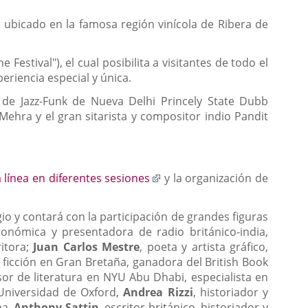
 ubicado en la famosa región vinícola de Ribera de
e Festival"), el cual posibilita a visitantes de todo el
periencia especial y única.
 de Jazz-Funk de Nueva Delhi Princely State Dubb
Mehra y el gran sitarista y compositor indio Pandit
Enlace
 línea en diferentes sesiones
y la organización de
a
una
io y contará con la participación de grandes figuras
aplicación
tronómica y presentadora de radio británico-india,
externa.
ritora;
Juan Carlos Mestre
, poeta y artista gráfico,
 ficción en Gran Bretaña, ganadora del British Book
sor de literatura en NYU Abu Dhabi, especialista en
 Universidad de Oxford,
Andrea Rizzi
, historiador y
na,
Anthony Sattin
, escritor británico, historiador y