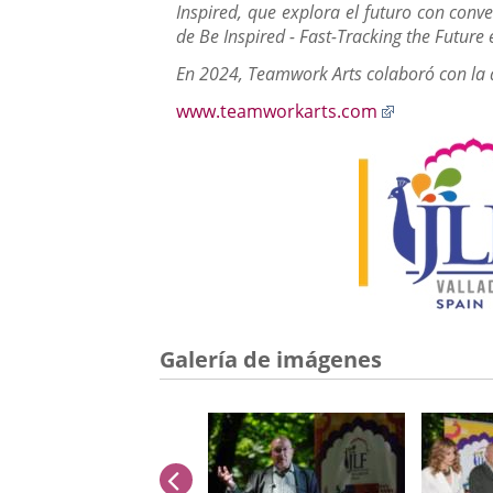
Inspired, que explora el futuro con conv
de Be Inspired - Fast-Tracking the Future e
En 2024, Teamwork Arts colaboró con la an
Enlace
www.teamworkarts.com
a
una
aplicación
externa.
Galería de imágenes
anterior