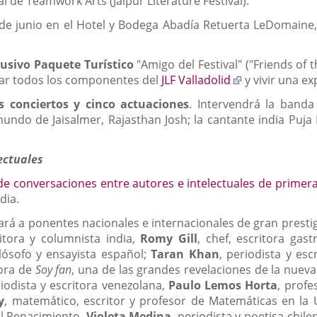
al de Teamwork Arts (Jaipur Literature Festival).
8 de junio en el Hotel y Bodega Abadía Retuerta LeDomaine,
lusivo Paquete Turístico
"Amigo del Festival" ("Friends of th
Enlace
ar todos los componentes del
JLF Valladolid
y vivir una ex
a
s conciertos y cinco actuaciones
. Intervendrá la banda
una
ndo de Jaisalmer, Rajasthan Josh; la cantante india Puja 
aplicación
externa.
ectuales
de conversaciones entre autores e intelectuales de primera
dia.
ará a ponentes nacionales e internacionales de gran prestig
itora y columnista india,
Romy Gill
, chef, escritora gas
filósofo y ensayista español;
Taran Khan
, periodista y esc
tora de
Soy fan
, una de las grandes revelaciones de la nueva
riodista y escritora venezolana,
Paulo Lemos Horta
, profe
y
, matemático, escritor y profesor de Matemáticas en la
el Renacimiento,
Violeta Medina
, periodista y poetisa chile