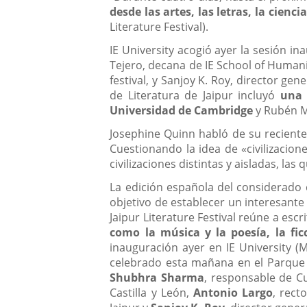
desde las artes, las letras, la cienci
Literature Festival).
IE University acogió ayer la sesión in
Tejero, decana de IE School of Humanit
festival, y Sanjoy K. Roy, director gen
de Literatura de Jaipur incluyó
una 
Universidad de Cambridge
y Rubén M
Josephine Quinn habló de su recient
Cuestionando la idea de «civilizacion
civilizaciones distintas y aisladas, la
La edición española del considerado c
objetivo de establecer un interesante d
Jaipur Literature Festival reúne a esc
como la música y la poesía, la ficc
inauguración ayer en IE University (M
celebrado esta mañana en el Parque 
Shubhra Sharma
, responsable de C
Castilla y León,
Antonio Largo
, rect