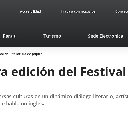
Accesibilidad
Trabaja con nosotros
Contac
Este
En
Para ti
Turismo
Sede Electrónica
enlace
a
se
u
val de Literatura de Jaipur
abrirá
ap
en
ex
a edición del Festival
una
ventana
nueva.
sas culturas en un dinámico diálogo literario, artísti
de habla no inglesa.