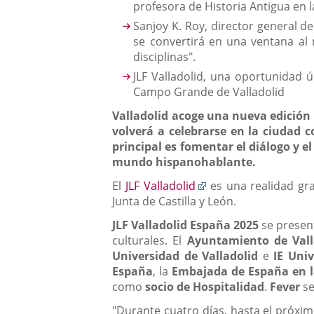
profesora de Historia Antigua en 
Sanjoy K. Roy, director general d
se convertirá en una ventana al m
disciplinas".
JLF Valladolid, una oportunidad 
Campo Grande de Valladolid
Valladolid acoge una nueva edición 
volverá a celebrarse en la ciudad c
principal es fomentar el diálogo y e
mundo hispanohablante.
Enlace
El
JLF Valladolid
es una realidad grac
a
Junta de Castilla y León.
una
JLF Valladolid España 2025
se presen
aplicación
culturales. El
Ayuntamiento de Vall
externa.
Universidad de Valladolid
e
IE Univ
España
, la
Embajada de España en l
como
socio de Hospitalidad
.
Fever
se
"Durante cuatro días, hasta el próxim