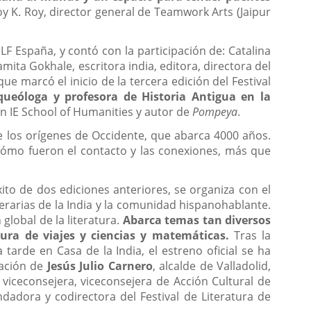
y K. Roy, director general de Teamwork Arts (Jaipur
JLF España, y contó con la participación de: Catalina
ita Gokhale, escritora india, editora, directora del
que marcó el inicio de la tercera edición del Festival
queóloga y profesora de Historia Antigua en la
 IE School of Humanities y autor de
Pompeya
.
de los orígenes de Occidente, que abarca 4000 años.
e cómo fueron el contacto y las conexiones, más que
xito de dos ediciones anteriores, se organiza con el
literarias de la India y la comunidad hispanohablante.
global de la literatura.
Abarca temas tan diversos
atura de viajes y ciencias y matemáticas.
Tras la
tarde en Casa de la India, el estreno oficial se ha
pación de
Jesús Julio Carnero
, alcalde de Valladolid,
, viceconsejera, viceconsejera de Acción Cultural de
ndadora y codirectora del Festival de Literatura de