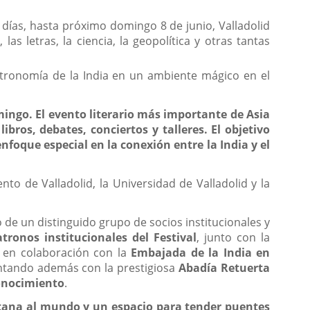
o días, hasta próximo domingo 8 de junio, Valladolid
s letras, la ciencia, la geopolítica y otras tantas
astronomía de la India en un ambiente mágico en el
mingo. El evento literario más importante de Asia
bros, debates, conciertos y talleres. El objetivo
nfoque especial en la conexión entre la India y el
nto de Valladolid, la Universidad de Valladolid y la
 de un distinguido grupo de socios institucionales y
tronos institucionales del Festival
, junto con la
za en colaboración con la
Embajada de la India en
ntando además con la prestigiosa
Abadía Retuerta
onocimiento
.
ana al mundo y un espacio para tender puentes