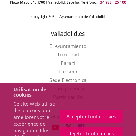
Plaza Mayor, 1. 47001 Valladolid, España. Teléfono:
+34 983 426 100
Copyright 2025 - Ayuntamiento de Valladolid
valladolid.es
El Ayuntamiento
Tu ciudad
Para ti
Este
Turismo
enlace
Enlace
Sede Electrónica
se
a
Transparencia
Utilisation de
cookies
abrirá
una
Participación
Ce site Web utilise
en
aplicación
des cookies pour
una
externa.
Accepter tout cookies
Otras webs del ayuntamiento
améliorer votre
ventana
expérience de
aderSocial
ENLACE
ENLACE
ENLACE
navigation. Plus
nueva.
Rejeter tout cookies
A
A
A