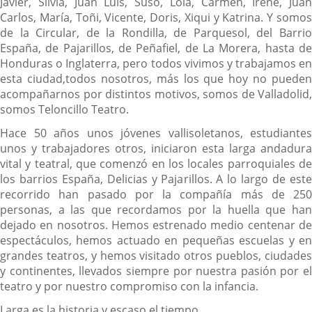
Javier, Silvia, Juan Luis, Suso, Lola, Carmen, Irene, Juan
Carlos, María, Toñi, Vicente, Doris, Xiqui y Katrina. Y somos
de la Circular, de la Rondilla, de Parquesol, del Barrio
España, de Pajarillos, de Peñafiel, de La Morera, hasta de
Honduras o Inglaterra, pero todos vivimos y trabajamos en
esta ciudad,
todos nosotros, más los que hoy no pueden
acompañarnos por distintos motivos, somos de Valladolid,
somos Teloncillo Teatro.
Hace 50 años unos jóvenes vallisoletanos, estudiantes
unos y trabajadores otros, iniciaron esta larga andadura
vital y teatral, que comenzó en los locales parroquiales de
los barrios España, Delicias y Pajarillos. A lo largo de este
recorrido han pasado por la compañía más de 250
personas, a las que recordamos por la huella que han
dejado en nosotros. Hemos estrenado medio centenar de
espectáculos, hemos actuado en pequeñas escuelas y en
grandes teatros, y hemos visitado otros pueblos, ciudades
y continentes, llevados siempre por nuestra pasión por el
teatro y por nuestro compromiso con la infancia.
L
arga
es la historia y escaso el tiempo