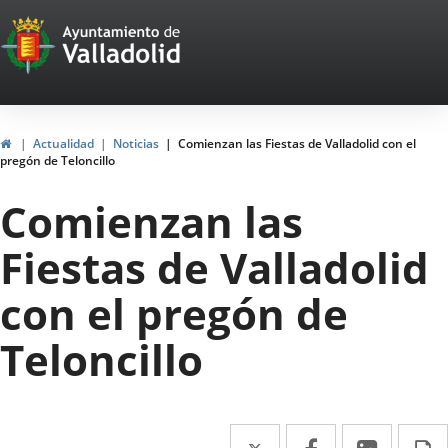
Portal
Saltar al contenido
Web
del
Ayuntamiento
Inicio
Actualidad
Noticias
Comienzan las Fiestas de Valladolid con el
pregón de Teloncillo
de
Comienzan las
Valladolid
Fiestas de Valladolid
con el pregón de
Teloncillo
Twitter
Enlace
Facebook
Enlace
Linke
Enlace
I