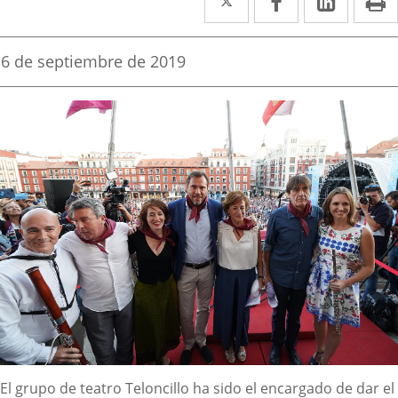
a
a
a
una
una
una
Fecha
6 de septiembre de 2019
de
aplicación
aplicación
aplica
la
noticia
externa.
externa.
extern
Descripción
El grupo de teatro Teloncillo ha sido el encargado de dar el