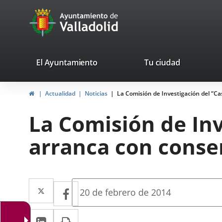
Portal
Saltar al contenido
avaTop
Web
del
Ayuntamiento
valladolid.es
El Ayuntamiento
Tu ciudad
de
Inicio
Actualidad
Noticias
La Comisión de Investigación del “
Valladolid
La Comisión de In
arranca con conse
Twitter
Enlace
Facebook
Enlace
Fecha
20 de febrero de 2014
de
a
a
la
LinkedIn
Enlace
Imprimir
una
noticia