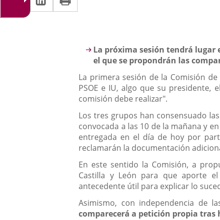
una
a
aplicación
aplicación
una
externa.
externa.
aplicación
Descripción
La próxima sesión tendrá lugar
externa.
el que se propondrán las compa
La primera sesión de la Comisión de
PSOE e IU, algo que su presidente, e
comisión debe realizar".
Los tres grupos han consensuado las 
convocada a las 10 de la mañana y en 
entregada en el día de hoy por par
reclamarán la documentación adicion
En este sentido la Comisión, a prop
Castilla y León para que aporte e
antecedente útil para explicar lo suc
Asimismo, con independencia de la
comparecerá a petición propia tra