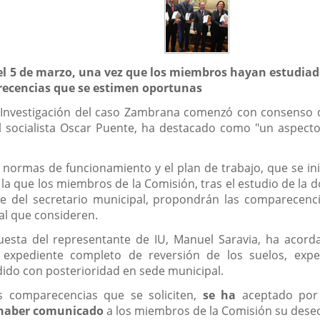
 el 5 de marzo, una vez que los miembros hayan estudi
recencias que se estimen oportunas
 Investigación del caso Zambrana comenzó con consenso de
l socialista Oscar Puente, ha destacado como "un aspecto
normas de funcionamiento y el plan de trabajo, que se ini
la que los miembros de la Comisión, tras el estudio de la 
te del secretario municipal, propondrán las comparecen
al que consideren.
uesta del representante de IU, Manuel Saravia, ha acorda
l expediente completo de reversión de los suelos, exp
edido con posterioridad en sede municipal.
s comparecencias que se soliciten,
se ha
aceptado por 
s haber comunicado
a los miembros de la Comisión su deseo