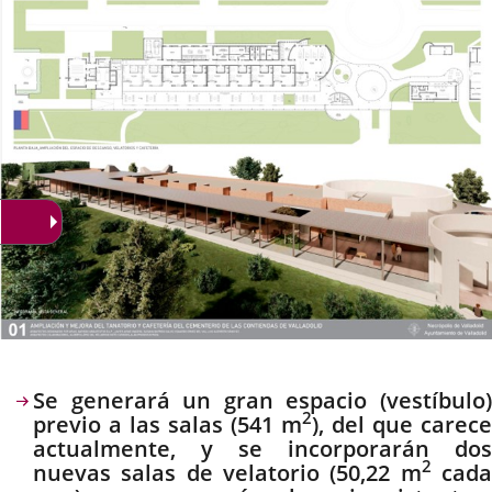
noticia
externa.
externa.
extern
Descripción
Se generará un gran espacio (vestíbulo)
2
previo a las salas (541 m
), del que carece
actualmente, y se incorporarán dos
2
nuevas salas de velatorio (50,22 m
cad