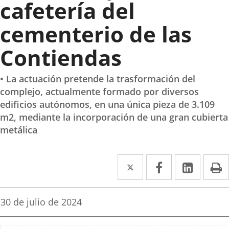
cafetería del
cementerio de las
Contiendas
• La actuación pretende la trasformación del
complejo, actualmente formado por diversos
edificios autónomos, en una única pieza de 3.109
m2, mediante la incorporación de una gran cubierta
metálica
Twitter
Enlace
Facebook
Enlace
Linke
Enlace
I
a
a
a
una
una
una
Fecha
30 de julio de 2024
de
aplicación
aplicación
aplica
la