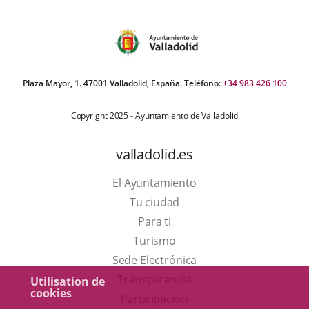
apositivas:
Plaza Mayor, 1. 47001 Valladolid, España. Teléfono:
+34 983 426 100
Copyright 2025 - Ayuntamiento de Valladolid
valladolid.es
El Ayuntamiento
Tu ciudad
Para ti
Este
Turismo
enlace
Enlace
Sede Electrónica
se
a
Transparencia
Utilisation de
cookies
abrirá
una
Participación