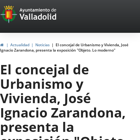
Portal
Saltar al contenido
Web
del
Ayuntamiento
Inicio
Actualidad
Noticias
El concejal de Urbanismo y Vivienda, José
Ignacio Zarandona, presenta la exposición "Objeto. Lo moderno"
de
El concejal de
Valladolid
Urbanismo y
Vivienda, José
Ignacio Zarandona,
presenta la