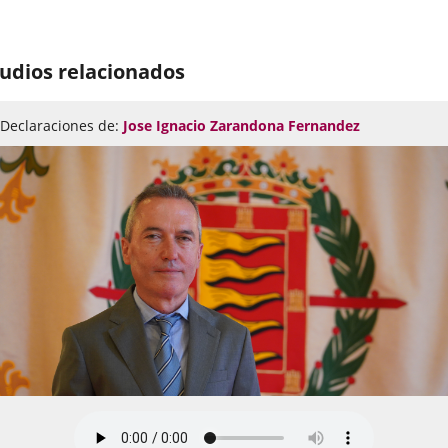
udios relacionados
Declaraciones de:
Jose Ignacio Zarandona Fernandez