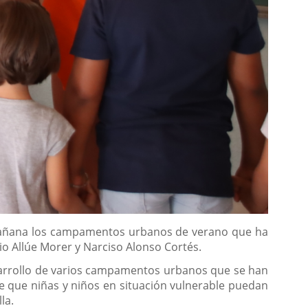
ta mañana los campamentos urbanos de verano que ha
io Allúe Morer y Narciso Alonso Cortés.
esarrollo de varios campamentos urbanos que se han
le que niñas y niños en situación vulnerable puedan
la.