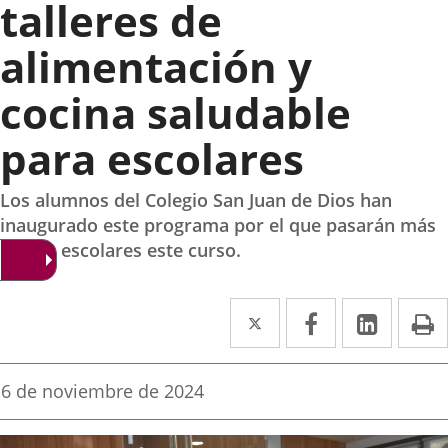
talleres de
alimentación y
cocina saludable
para escolares
Los alumnos del Colegio San Juan de Dios han
inaugurado este programa por el que pasarán más
de 600 escolares este curso.
Twitter
Enlace
Facebook
Enlace
Linke
Enlace
I
a
a
a
una
una
una
Fecha
6 de noviembre de 2024
de
aplicación
aplicación
aplica
la
noticia