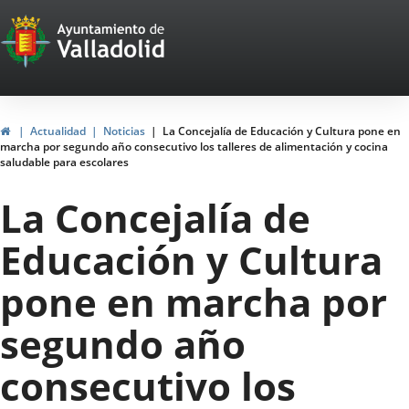
Portal
Saltar al contenido
Web
del
Ayuntamiento
Inicio
Actualidad
Noticias
La Concejalía de Educación y Cultura pone en
marcha por segundo año consecutivo los talleres de alimentación y cocina
de
saludable para escolares
Valladolid
La Concejalía de
Educación y Cultura
pone en marcha por
segundo año
consecutivo los