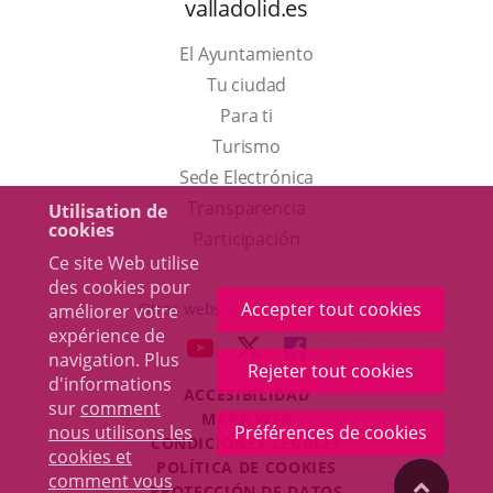
valladolid.es
El Ayuntamiento
Tu ciudad
Para ti
Este
Turismo
enlace
Enlace
Sede Electrónica
se
a
Transparencia
Utilisation de
cookies
abrirá
una
Participación
Ce site Web utilise
en
aplicación
des cookies pour
una
externa.
Accepter tout cookies
Otras webs del ayuntamiento
améliorer votre
ventana
expérience de
aderSocial
ENLACE
ENLACE
ENLACE
navigation. Plus
nueva.
Rejeter tout cookies
A
A
A
d'informations
ACCESIBILIDAD
UNA
UNA
UNA
sur
comment
MAPA WEB
APLICACIÓN
APLICACIÓN
APLICACIÓN
nous utilisons les
Préférences de cookies
r
CONDICIONES LEGALES
EXTERNA.
EXTERNA.
EXTERNA.
cookies et
POLÍTICA DE COOKIES
comment vous
"Volver
PROTECCIÓN DE DATOS