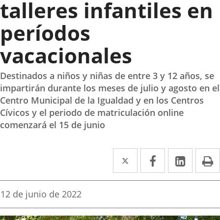
talleres infantiles en
períodos
vacacionales
Destinados a niños y niñas de entre 3 y 12 años, se
impartirán durante los meses de julio y agosto en el
Centro Municipal de la Igualdad y en los Centros
Cívicos y el periodo de matriculación online
comenzará el 15 de junio
Twitter
Enlace
Facebook
Enlace
Linke
Enlace
I
a
a
a
una
una
una
Fecha
12 de junio de 2022
de
aplicación
aplicación
aplica
la