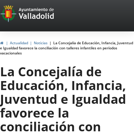
Portal
Saltar al contenido
Web
del
Ayuntamiento
Inicio
Actualidad
Noticias
La Concejalía de Educación, Infancia, Juventud
e Igualdad favorece la conciliación con talleres infantiles en períodos
de
vacacionales
Valladolid
La Concejalía de
Educación, Infancia,
Juventud e Igualdad
favorece la
conciliación con