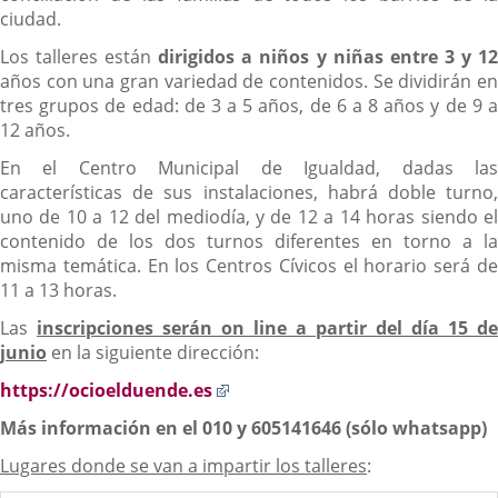
ciudad.
Los talleres están
dirigidos a niños y niñas entre 3 y 1
años con una gran variedad de contenidos. Se dividirán en
tres grupos de edad: de 3 a 5 años, de 6 a 8 años y de 9 a
12 años.
En el Centro Municipal de Igualdad, dadas las
características de sus instalaciones, habrá doble turno,
uno de 10 a 12 del mediodía, y de 12 a 14 horas siendo el
contenido de los dos turnos diferentes en torno a la
misma temática. En los Centros Cívicos el horario será de
11 a 13 horas.
Las
inscripciones serán on line a partir del día 15 de
junio
en la siguiente dirección:
Enlace
https://ocioelduende.es
a
Más información en el 010 y 605141646 (sólo whatsapp)
una
aplicación
Lugares donde se van a impartir los talleres
:
externa.