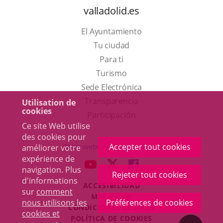
valladolid.es
El Ayuntamiento
Tu ciudad
Para ti
Este
Turismo
enlace
Enlace
Sede Electrónica
se
a
Transparencia
Utilisation de
cookies
abrirá
una
Participación
Ce site Web utilise
en
aplicación
des cookies pour
una
externa.
Accepter tout cookies
Otras webs del ayuntamiento
améliorer votre
ventana
expérience de
aderSocial
ENLACE
ENLACE
ENLACE
navigation. Plus
nueva.
Rejeter tout cookies
A
A
A
d'informations
ACCESIBILIDAD
UNA
UNA
UNA
sur
comment
MAPA WEB
APLICACIÓN
APLICACIÓN
APLICACIÓN
nous utilisons les
Préférences de cookies
r
CONDICIONES LEGALES
EXTERNA.
EXTERNA.
EXTERNA.
cookies et
POLÍTICA DE COOKIES