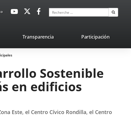
avaHeaderSocial
Enlace
Enlace
Enlace
Recherche
to
Recherch
a
a
a
una
una
una
aplicación
aplicación
aplicación
lace
Transparencia
Participación
externa.
externa.
externa.
na
icipales
licación
terna.
rrollo Sostenible
s en edificios
ona Este, el Centro Cívico Rondilla, el Centro