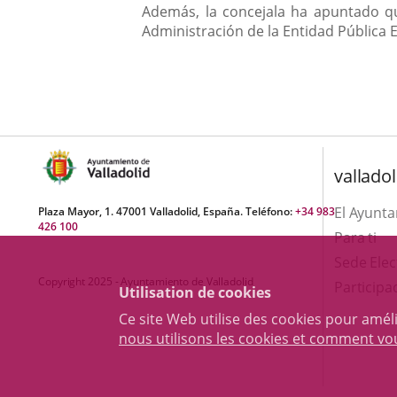
Además, la concejala ha apuntado q
Administración de la Entidad Pública 
valladol
El Ayunt
Plaza Mayor, 1. 47001 Valladolid, España. Teléfono:
+34 983
426 100
Para ti
Sede Elec
Copyright 2025 - Ayuntamiento de Valladolid
Participa
Utilisation de cookies
Ce site Web utilise des cookies pour amél
nous utilisons les cookies et comment v