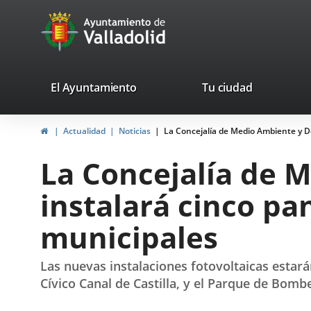
Portal
Saltar al contenido
avaTop
Web
del
Ayuntamiento
valladolid.es
El Ayuntamiento
Tu ciudad
de
Inicio
Actualidad
Noticias
La Concejalía de Medio Ambiente y De
Valladolid
La Concejalía de 
instalará cinco pa
municipales
Las nuevas instalaciones fotovoltaicas estarán
Cívico Canal de Castilla, y el Parque de Bomb