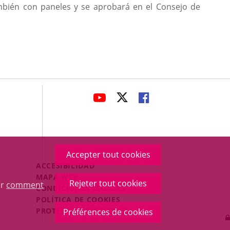
bién con paneles y se aprobará en el Consejo de
avaHeaderSocial
ENLACE
ENLACE
ENLACE
A
A
A
UNA
UNA
UNA
APLICACIÓN
APLICACIÓN
APLICACIÓN
EXTERNA.
EXTERNA.
EXTERNA.
Accepter tout cookies
Menú
ACCESIBILIDAD
Legal
MAPA WEB
Rejeter tout cookies
ur
comment
Footer
CONDICIONES LEGALES
POLÍTICA DE COOKIES
PROTECCIÓN DE DATOS
Préférences de cookies