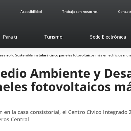
Accesibilidad
Trabaja con nosotros
Contac
Este
En
Para ti
Turismo
Sede Electrónica
enlace
a
se
u
sarrollo Sostenible instalará cinco paneles fotovoltaicos más en edificios mun
abrirá
ap
en
ex
Medio Ambiente y Desa
una
ventana
neles fotovoltaicos má
nueva.
 en la casa consistorial, el Centro Cívico Integrado Z
eros Central