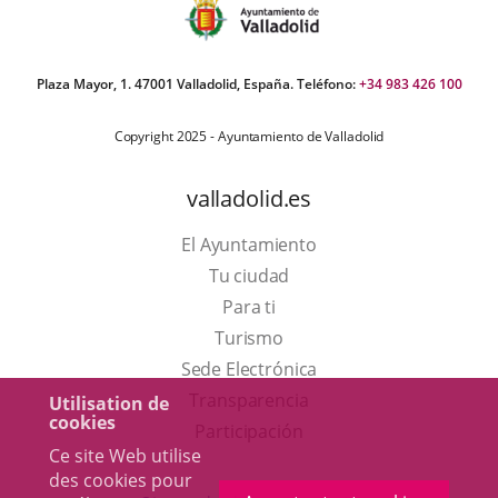
Plaza Mayor, 1. 47001 Valladolid, España. Teléfono:
+34 983 426 100
Copyright 2025 - Ayuntamiento de Valladolid
valladolid.es
El Ayuntamiento
Tu ciudad
Para ti
Este
Turismo
enlace
Enlace
Sede Electrónica
se
a
Transparencia
Utilisation de
cookies
abrirá
una
Participación
Ce site Web utilise
en
aplicación
des cookies pour
una
externa.