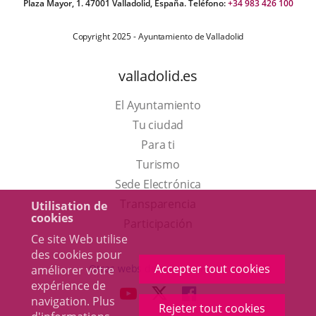
Plaza Mayor, 1. 47001 Valladolid, España. Teléfono:
+34 983 426 100
Copyright 2025 - Ayuntamiento de Valladolid
valladolid.es
El Ayuntamiento
Tu ciudad
Para ti
Este
Turismo
enlace
Enlace
Sede Electrónica
se
a
Transparencia
Utilisation de
cookies
abrirá
una
Participación
Ce site Web utilise
en
aplicación
des cookies pour
una
externa.
Accepter tout cookies
Otras webs del ayuntamiento
améliorer votre
ventana
expérience de
aderSocial
ENLACE
ENLACE
ENLACE
navigation. Plus
nueva.
Rejeter tout cookies
A
A
A