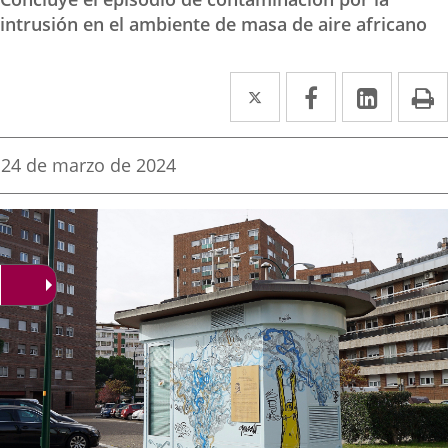
intrusión en el ambiente de masa de aire africano
Twitter
Enlace
Facebook
Enlace
Linke
Enlace
I
a
a
a
una
una
una
Fecha
24 de marzo de 2024
de
aplicación
aplicación
aplica
la
noticia
externa.
externa.
extern