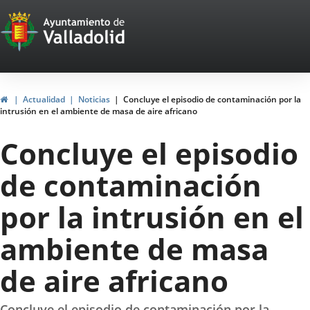
Portal
Saltar al contenido
Web
del
Ayuntamiento
Inicio
Actualidad
Noticias
Concluye el episodio de contaminación por la
intrusión en el ambiente de masa de aire africano
de
Concluye el episodio
Valladolid
de contaminación
por la intrusión en el
ambiente de masa
de aire africano
Concluye el episodio de contaminación por la