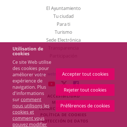
El Ayuntamiento
Tu ciudad
Para ti
Este
Turismo
enlace
Enlace
Sede Electrónica
se
a
Transparencia
Utilisation de
cookies
abrirá
una
Participación
Ce site Web utilise
en
aplicación
des cookies pour
una
externa.
Accepter tout cookies
Otras webs del ayuntamiento
améliorer votre
ventana
expérience de
aderSocial
ENLACE
ENLACE
ENLACE
navigation. Plus
nueva.
Rejeter tout cookies
A
A
A
d'informations
ACCESIBILIDAD
UNA
UNA
UNA
sur
comment
MAPA WEB
APLICACIÓN
APLICACIÓN
APLICACIÓN
nous utilisons les
Préférences de cookies
r
CONDICIONES LEGALES
EXTERNA.
EXTERNA.
EXTERNA.
cookies et
POLÍTICA DE COOKIES
comment vous
PROTECCIÓN DE DATOS
pouvez modifier
Toggl