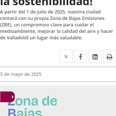
la sostenibilidad!
A partir del 1 de julio de 2025, nuestra ciudad
contará con su propia Zona de Bajas Emisiones
(ZBE), un compromiso clave para cuidar el
medioambiente, mejorar la calidad del aire y hacer
de Valladolid un lugar más saludable.
Twitter
Enlace
Facebook
Enlace
Linke
Enlace
I
a
a
a
una
una
una
Fecha
5 de mayo de 2025
de
aplicación
aplicación
aplica
la
noticia
externa.
externa.
extern