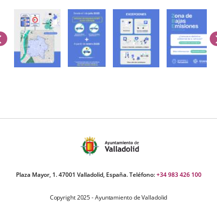
anterior
úmero
e
apositivas:
Plaza Mayor, 1. 47001 Valladolid, España. Teléfono:
+34 983 426 100
Copyright 2025 - Ayuntamiento de Valladolid