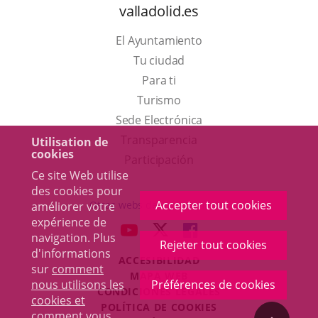
valladolid.es
El Ayuntamiento
Tu ciudad
Para ti
Este
Turismo
enlace
Enlace
Sede Electrónica
se
a
Transparencia
Utilisation de
cookies
abrirá
una
Participación
Ce site Web utilise
en
aplicación
des cookies pour
una
externa.
Accepter tout cookies
Otras webs del ayuntamiento
améliorer votre
ventana
expérience de
aderSocial
ENLACE
ENLACE
ENLACE
navigation. Plus
nueva.
Rejeter tout cookies
A
A
A
d'informations
ACCESIBILIDAD
UNA
UNA
UNA
sur
comment
MAPA WEB
APLICACIÓN
APLICACIÓN
APLICACIÓN
nous utilisons les
Préférences de cookies
r
CONDICIONES LEGALES
EXTERNA.
EXTERNA.
EXTERNA.
cookies et
POLÍTICA DE COOKIES
comment vous