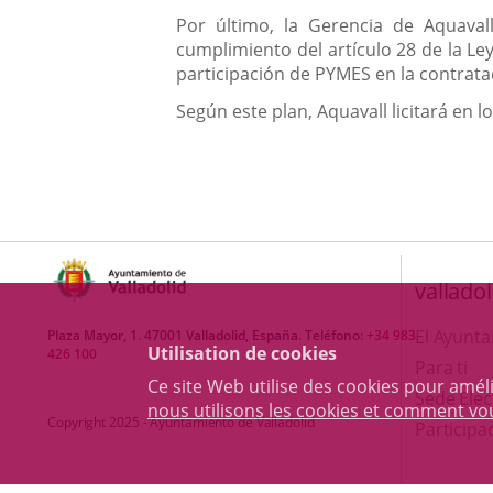
Por último, la Gerencia de Aquaval
cumplimiento del artículo 28 de la Ley
participación de PYMES en la contratac
Según este plan, Aquavall licitará en
valladol
El Ayunt
Plaza Mayor, 1. 47001 Valladolid, España. Teléfono:
+34 983
Utilisation de cookies
426 100
Para ti
Ce site Web utilise des cookies pour amél
Sede Elec
nous utilisons les cookies et comment v
Copyright 2025 - Ayuntamiento de Valladolid
Participa