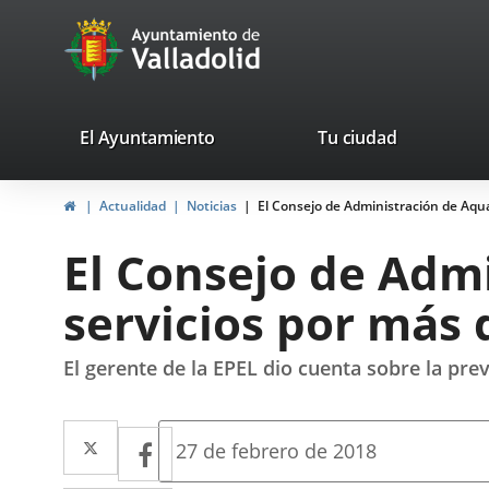
Portal
Saltar al contenido
avaTop
Web
del
Ayuntamiento
valladolid.es
El Ayuntamiento
Tu ciudad
de
Inicio
Actualidad
Noticias
El Consejo de Administración de Aqua
Valladolid
El Consejo de Admi
servicios por más 
El gerente de la EPEL dio cuenta sobre la pr
Twitter
Enlace
Facebook
Enlace
Fecha
27 de febrero de 2018
de
a
a