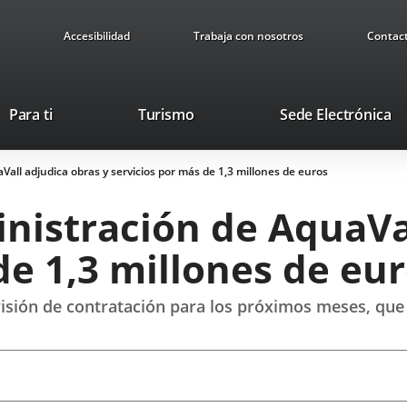
Accesibilidad
Trabaja con nosotros
Contac
Este
En
Para ti
Turismo
Sede Electrónica
enlace
a
se
u
Vall adjudica obras y servicios por más de 1,3 millones de euros
abrirá
ap
en
ex
nistración de AquaVa
una
ventana
de 1,3 millones de eu
nueva.
evisión de contratación para los próximos meses, qu