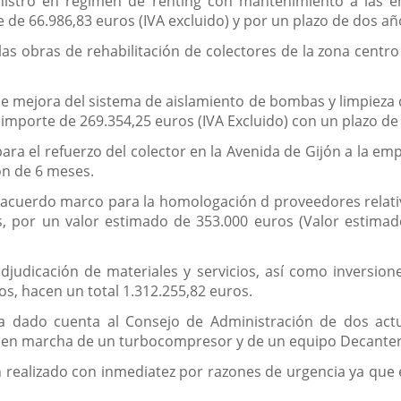
ministro en régimen de renting con mantenimiento a la
de 66.986,83 euros (IVA excluido) y por un plazo de dos añ
a las obras de rehabilitación de colectores de la zona cent
de mejora del sistema de aislamiento de bombas y limpieza d
importe de 269.354,25 euros (IVA Excluido) con un plazo de
para el refuerzo del colector en la Avenida de Gijón a la e
ón de 6 meses.
el acuerdo marco para la homologación d proveedores relati
tas, por un valor estimado de 353.000 euros (Valor estim
udicación de materiales y servicios, así como inversione
s, hacen un total 1.312.255,82 euros.
ha dado cuenta al Consejo de Administración de dos act
ta en marcha de un turbocompresor y de un equipo Decanter
 realizado con inmediatez por razones de urgencia ya que 