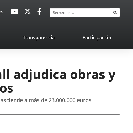
avaHeaderSocial
Enlace
Enlace
Enlace
Recherche
to
Recherch
a
a
a
una
una
una
aplicación
aplicación
aplicación
lace
Transparencia
Participación
externa.
externa.
externa.
na
licación
terna.
ll adjudica obras y
ros
e asciende a más de 23.000.000 euros