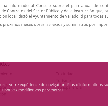
l ha informado al Consejo sobre el plan anual de cont
 de Contratos del Sector Público y de la Instrucción que, p
ión local, dictó el Ayuntamiento de Valladolid para todas s
 los próximos meses obras, servicios y suministros por impo
id.es
amiento
Tu ciudad
Este
Turismo
iorer votre expérience de navigation. Plus d'informations s
Enlace
enlace
trónica
Transparencia
ous pouvez modifier vos paramètres
.
a
se
ción
una
abrirá
aplicación
en