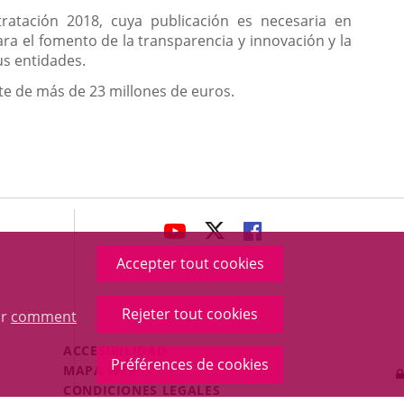
ratación 2018, cuya publicación es necesaria en
ara el fomento de la transparencia y innovación y la
us entidades.
rte de más de 23 millones de euros.
avaHeaderSocial
ENLACE
ENLACE
ENLACE
A
A
A
Accepter tout cookies
UNA
UNA
UNA
APLICACIÓN
APLICACIÓN
APLICACIÓN
Rejeter tout cookies
ur
comment
EXTERNA.
EXTERNA.
EXTERNA.
Menú
ACCESIBILIDAD
Préférences de cookies
Legal
MAPA WEB
Footer
CONDICIONES LEGALES