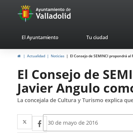
Portal
Saltar al contenido
avaTop
Web
del
Ayuntamiento
valladolid.es
El Ayuntamiento
Tu ciudad
de
Inicio
Actualidad
Noticias
El Consejo de SEMINCI propondrá al 
Valladolid
El Consejo de SEM
Javier Angulo como
La concejala de Cultura y Turismo explica qu
Twitter
Enlace
Facebook
Enlace
Fecha
30 de mayo de 2016
de
a
a