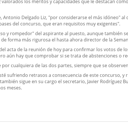
 valorados los méritos y capacidades que le destacan como
, Antonio Delgado Liz, "por considerarse el más idóneo" al c
bases del concurso, que eran requisitos muy exigentes".
 y rompedor" del aspirante al puesto, aunque también señal
a de forma más rigurosa el hasta ahora director de la Seman
 del acta de la reunión de hoy para confirmar los votos de l
ero aún hay que comprobar si se trata de abstenciones o r
ble por cualquiera de las dos partes, siempre que se observ
 esté sufriendo retrasos a consecuencia de este concurso, y
también sigue en su cargo el secretario, Javier Rodríguez 
imos meses.