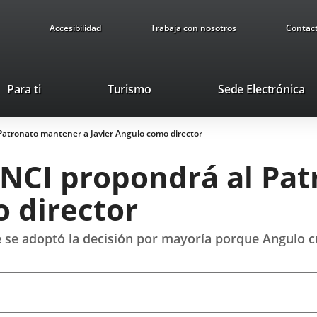
Accesibilidad
Trabaja con nosotros
Contac
Este
En
Para ti
Turismo
Sede Electrónica
enlace
a
se
u
Patronato mantener a Javier Angulo como director
abrirá
ap
en
ex
INCI propondrá al Pa
una
ventana
 director
nueva.
e se adoptó la decisión por mayoría porque Angulo c